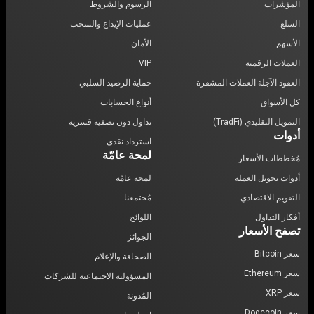
المؤشرات
الرسوم والشروط
السلع
عمليات الإيداع والسحب
الأسهم
الأمان
العملات الرقمية
VIP
العقود الآجلة العملات المشفرة
حماية الرصيد السلبي
كل الأسواق
أنواع الحسابات
التمويل التقليدي (TradFi)
تداول دون تصفية قسرية
أدوات
استرداد نقدي
لمحة عامّة
مُخططات الأسعار
أدوات تحويل العملة
لمحة عامّة
التقويم الاقتصادي
مُجتمعنا
أفكار التداول
اللوائح
تصفح الأسعار
الجوائز
سعر Bitcoin
الصحافة والإعلام
سعر Ethereum
المسؤولية الاجتماعية للشركات
سعر XRP
المُدونة
سعر Dogecoin