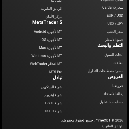
اتصل بنا
سعر Cardano
الوثائق القانونية
EUR / USD
مركز الأمان
MetaTrader 5
USD / JPY
سعر الذهب
MT لأجهزة Android
جميع الأسعار
MT لأجهزة iOS
التعلم والبحث
MT لأجهزة Mac
أبحاث السوق
MT لأجهزة Windows
مقالات
MT لنظام WebTrader
مسرد مصطلحات التداول
MT5 Pro
العروض
تبادل
عروضنا
شراء البيتكوين
إحالة الأصدقاء
شراء إيثريوم
مسابقات التداول
شراء USDT
شراء USDC
PrimeXBT © 2026. جميع الحقوق محفوظة.
الوثائق القانونية