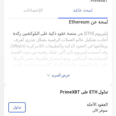
PrimeXBT.
لمحة عامّة
الإحصاءات
لمحة عن Ethereum
إيثيريوم (ETH) هي
منصة عقود ذكية على البلوكشين رائدة
أعادت تشكيل عالم العملات الرقمية بشكل جذري. تُعرف
بوظائفها في العقود الذكية والتطبيقات اللامركزية (dApps)،
وقد أصبحت إيثيريوم ثاني أكبر عملة رقمية من حيث القيمة
السوقية بعد البيتكوين. ومع استمرار تطورها، يتعزز تأثيرها
على عالم التشفير والنظام المالي الأوسع، مما يوفر العديد
من الفرص والابتكارات.
عرض المزيد
أصول إيثيريوم: كيف بدأ كل شيء
تم إنشاء إيثيريوم برؤية تهدف إلى معالجة قيود البيتكوين، ولا
تداول ETH على PrimeXBT
سيما عدم قدرته على دعم التطبيقات اللامركزية والعقود
الذكية. قدم فيتاليك بوترين، وهو مبرمج شاب ورؤيوي، هذا
العقود الآجلة
تداول
المفهوم في عام 2013، بهدف بناء
شبكة بلوكشين يمكنها
متوفر الآن