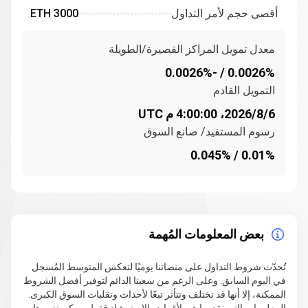
أقصى حجم لأمر التداول
3000 ETH
الأساس للعديد من التطبيقات اللامركزية والمشاريع القائمة
على البلوكشين. لقد جعلتها مرونتها المعيار لإنشاء وإدارة
معدل تمويل المراكز القصيرة/الطويلة
الرموز المبنية على إيثيريوم، والتي تُستخدم على نطاق واسع
في عروض العملات الأولية (ICOs) وغيرها من المبادرات
0.0026% / -0.0026%
القائمة على البلوكشين.
التمويل القادم
تستضيف شبكة إيثيريوم أيضًا نظامًا بيئيًا واسعًا من الأصول
6‏/8‏/2026، 4:00:00 م UTC
الرقمية، بما في ذلك الرموز القابلة للاستبدال، والرموز غير
رسوم المستفيد/ صانع السوق
القابلة للاستبدال (NFTs)، وأنواع أخرى من رموز إيثيريوم.
0.01% / 0.045%
يتم إنشاء هذه الأصول وإدارتها باستخدام شبكة إيثيريوم،
مستفيدةً من وظائف العقود الذكية لتمكين تطبيقات
وخدمات مبتكرة.
مؤسسة إيثيريوم ورسالتها
بعض المعلومات المُهمة
مؤسسة إيثيريوم هي منظمة غير ربحية مكرسة لدعم تطوير
شبكة إيثيريوم وإدارتها. تلعب دورًا مهمًا في الإشراف على
تُحدّث شروط التداول على منصاتنا يوميًا لتعكس المتوسط المُسجل
مقترحات تحسين إيثيريوم (EIPs)، وهي معايير أو توصيات
في اليوم السابق. وعلى الرغم من سعينا الدائم لتوفير أفضل الشروط
لتحسين الشبكة. تتمثل مهمة المؤسسة في ضمان النجاح
الممكنة، إلا أنها قد تختلف وتتأثر تبعًا لأحداث وتقلبات السوق الكبرى.