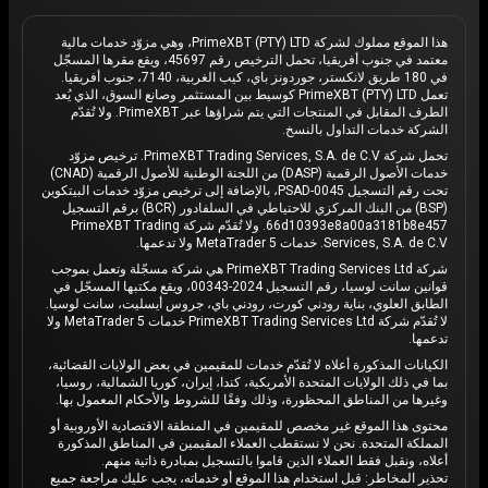
هذا الموقع مملوك لشركة PrimeXBT (PTY) LTD، وهي مزوّد خدمات مالية
معتمد في جنوب أفريقيا، تحمل الترخيص رقم 45697، ويقع مقرها المسجّل
في 180 طريق لانكستر، جوردونز باي، كيب الغربية، 7140، جنوب أفريقيا.
تعمل PrimeXBT (PTY) LTD كوسيط بين المستثمر وصانع السوق، الذي يُعد
الطرف المقابل في المنتجات التي يتم شراؤها عبر PrimeXBT. ولا تُقدّم
الشركة خدمات التداول بالنسخ.
تحمل شركة PrimeXBT Trading Services, S.A. de C.V. ترخيص مزوّد
خدمات الأصول الرقمية (DASP) من اللجنة الوطنية للأصول الرقمية (CNAD)
تحت رقم التسجيل PSAD-0045، بالإضافة إلى ترخيص مزوّد خدمات البيتكوين
(BSP) من البنك المركزي للاحتياطي في السلفادور (BCR) برقم التسجيل
66d10393e8a00a3181b8e457. ولا تُقدّم شركة PrimeXBT Trading
Services, S.A. de C.V. خدمات MetaTrader 5 ولا تدعمها.
شركة PrimeXBT Trading Services Ltd هي شركة مسجّلة وتعمل بموجب
قوانين سانت لوسيا، رقم التسجيل 2024-00343، ويقع مكتبها المسجّل في
الطابق العلوي، بناية رودني كورت، رودني باي، جروس أيسليت، سانت لوسيا.
لا تُقدّم شركة PrimeXBT Trading Services Ltd خدمات MetaTrader 5 ولا
تدعمها.
الكيانات المذكورة أعلاه لا تُقدّم خدمات للمقيمين في بعض الولايات القضائية،
بما في ذلك الولايات المتحدة الأمريكية، كندا، إيران، كوريا الشمالية، روسيا،
وغيرها من المناطق المحظورة، وذلك وفقًا للشروط والأحكام المعمول بها.
محتوى هذا الموقع غير مخصص للمقيمين في المنطقة الاقتصادية الأوروبية أو
المملكة المتحدة. نحن لا نستقطب العملاء المقيمين في المناطق المذكورة
أعلاه، ونقبل فقط العملاء الذين قاموا بالتسجيل بمبادرة ذاتية منهم.
تحذير المخاطر: قبل استخدام هذا الموقع أو خدماته، يجب عليك مراجعة جميع