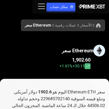
سجّل حساب
الأسعار
عملات رقمية
Ethereum سعر
Ethereum سعر
1,902.60
‎+1.61‎%‎
‎+30.15
سعر Ethereum ETH اليوم هو
1902.6
دولار أمريكي.
وتبلغ قيمته السوقية
229685702140
وحجم تداوله
44506.02
خلال الـ 24 ساعة الماضية. المخزون الحالي