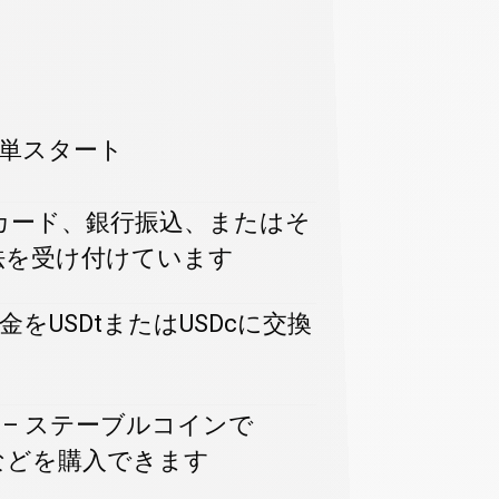
する方法
簡単スタート
トカード、銀行振込、またはそ
法を受け付けています
資金をUSDtまたはUSDcに交換
– ステーブルコインで
lanaなどを購入できます