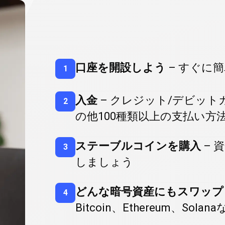
暗
号
暗号資産を購入
口座を開設しよう
– すぐに
1
資
入金
– クレジット/デビッ
2
産
の他
100
種類以上の支払い方
を
ステーブルコインを購入
– 
3
しましょう
購
どんな暗号資産にもスワップ
4
入
Bitcoin、Ethereum、So