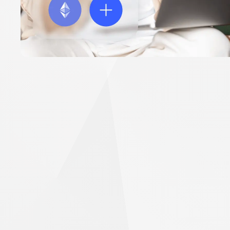
PrimeX
で
Prime
Bitcoin
Bitcoin