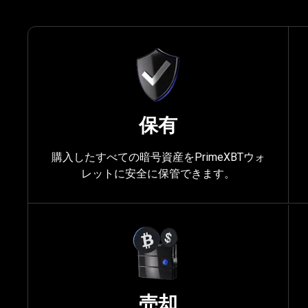
後
は
ど
保有
う
購入したすべての暗号資産をPrimeXBTウォ
レットに安全に保管できます。
し
た
ら
売却