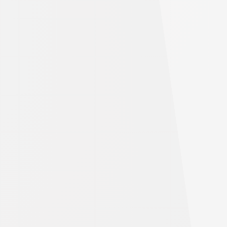
は
何
で
す
か？