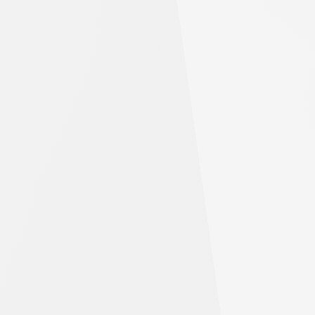
を
は何で
購
入
す
る
理
由