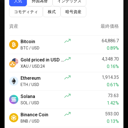
人気
外国為替
インデックス
コモディティ
株式
暗号資産
資産
最終価格
64,886.7
Bitcoin
0.89%
BTC / USD
4,348.70
Gold priced in USD 24x7
0.16%
XAU / USD.24
1,914.35
Ethereum
0.61%
ETH / USD
73.63
Solana
1.42%
SOL / USD
593.00
Binance Coin
0.13%
BNB / USD