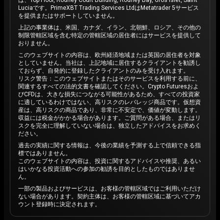
Luciaです。PrimeXBT Trading Services LtdはMetatrader 5サービス
を提供またはサポートしていません。
上記の事業体は、米国、カナダ、イラン、北朝鮮、ロシア、その他の
制限管轄区域を含む特定の管轄区域の居住者にはサービスを提供して
おりません。
このウェブサイトの内容は、欧州経済地域または英国の居住者を対象
としていません。当社は、上記地域に居住するクライアントを勧誘し
ておらず、自発的に登録したクライアントのみを受け入れます。
リスク警告：このウェブサイトまたはそのサービスを利用する前に、
関連するすべての法的文書を確認してください。Crypto Futuresおよ
びCFDは、大きな損失につながる可能性があるため、すべての投資家
に適しているわけではない、高リスクのレバレッジ商品です。仮想資
産は、高リスクの商品であり、非常に不安定で、価値が変動します。
収益には税金がかかる場合があります。ご質問がある場合、またはリ
スクを完全に理解していない場合は、独立したアドバイスをお求めく
ださい。
過去の実績に関する情報は、今後の業績を予測する上で信頼できる指
標ではありません。
このウェブサイトの内容は、投資に関するアドバイスや推奨、あるい
はいかなる投資活動への参加の勧誘を目的としたものではありませ
ん。
一部の製品およびサービスは、お客様の管轄区域ではご利用いただけ
ない場合があります。契約主体は、お客様の管轄区域に基づいてアカ
ウント登録時に決定されます。