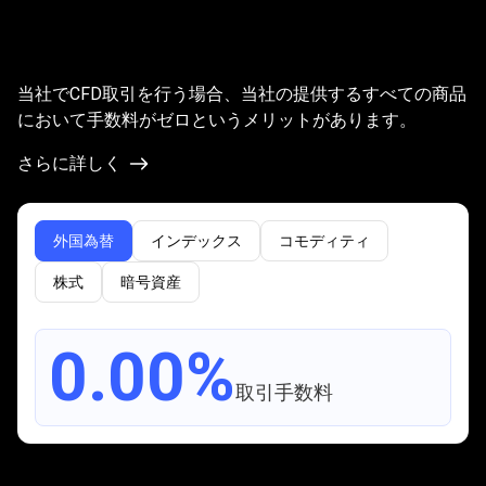
手
数
手数料ゼロ、
料
問題ゼロ
当社でCFD取引を行う場合、当社の提供するすべての商品
ゼ
において手数料がゼロというメリットがあります。
ロ、
さらに詳しく
問
題
外国為替
インデックス
コモディティ
ゼ
株式
暗号資産
ロ
0.00%
取引手数料