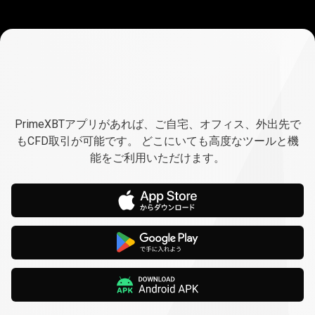
い
つ
いつでも
で
どこでも取引が可能です
PrimeXBTアプリがあれば、ご自宅、オフィス、外出先で
も
もCFD取引が可能です。 どこにいても高度なツールと機
能をご利用いただけます。
ど
こ
で
も
取
引