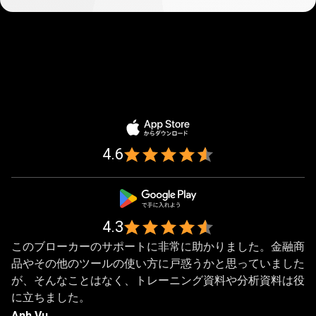
100
万
人
100万人以上のトレーダーから
以
信頼されています
4.6
上
の
4.3
ト
このブローカーのサポートに非常に助かりました。金融商
レ
品やその他のツールの使い方に戸惑うかと思っていました
ー
が、そんなことはなく、トレーニング資料や分析資料は役
に立ちました。
ダ
Anh Vu