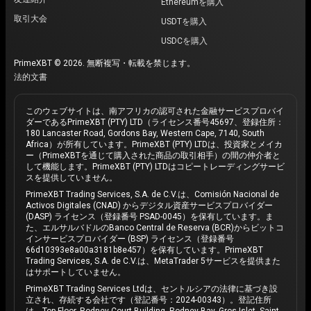
Ethereumを購入
取引大会
USDTを購入
USDCを購入
PrimeXBT © 2026. 無断複写・転載を禁じます。
法的文書
このウェブサイトは、南アフリカの認可された金融サービスプロバイ
ダーであるPrimeXBT (PTY) LTD（ライセンス番号45697、登録住所：
180 Lancaster Road, Gordons Bay, Western Cape, 7140, South
Africa）が所有しています。PrimeXBT (PTY) LTDは、投資家とメイカ
ー（PrimeXBTを通じて購入された商品の取引相手）の間の仲介者と
して機能します。PrimeXBT (PTY) LTDはコピートレーディングサービ
スを提供していません。
PrimeXBT Trading Services, S.A. de C.V.は、Comisión Nacional de
Activos Digitales (CNAD) からデジタル資産サービスプロバイダー
(DASP) ライセンス（登録番号 PSAD-0045）を保有しています。ま
た、エルサルバドルのBanco Central de Reserva (BCR)からビットコ
インサービスプロバイダー (BSP) ライセンス（登録番号
66d10393e8a00a3181b8e457）を保有しています。PrimeXBT
Trading Services, S.A. de C.V.は、MetaTrader 5サービスを提供また
はサポートしていません。
PrimeXBT Trading Services Ltdは、セントルシアの法律に基づき設
立され、存続する会社です（登記番号：2024-00343）。登記住所
は、Top Floor, Rodney Court Building, Rodney Bay, Gros Islet, Saint