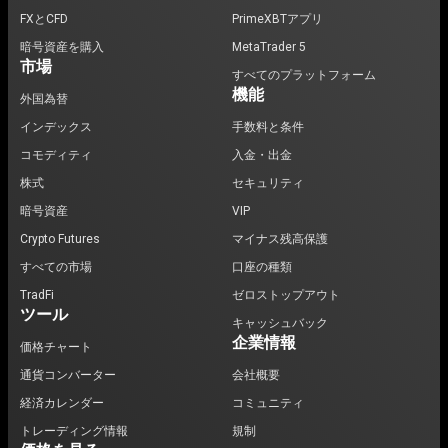
FXとCFD
PrimeXBTアプリ
暗号資産を購入
MetaTrader 5
市場
すべてのプラットフォーム
機能
外国為替
インデックス
手数料と条件
コモディティ
入金・出金
株式
セキュリティ
暗号資産
VIP
Crypto Futures
マイナス残高保護
すべての市場
口座の種類
TradFi
ゼロストップアウト
ツール
キャッシュバック
企業情報
価格チャート
通貨コンバーター
会社概要
経済カレンダー
コミュニティ
トレーディング情報
規制