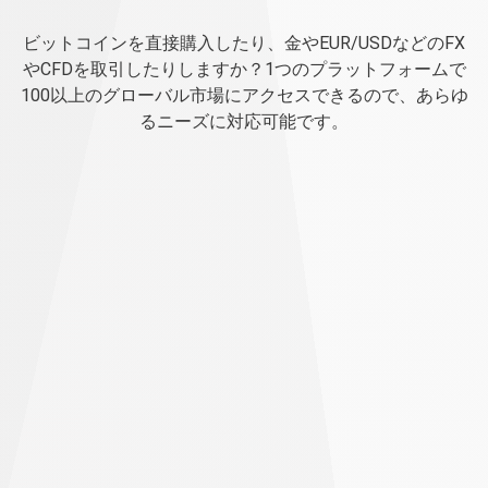
功
成功
に必要なものすべて
ビットコインを直接購入したり、金やEUR/USDなどのFX
に
やCFDを取引したりしますか？1つのプラットフォームで
100以上のグローバル市場にアクセスできるので、あらゆ
必
るニーズに対応可能です。
要
な
安い手数料で多くの取引を行えま
も
す
の
す
当社で取引すると、少額から始めても大きな利益を得
ることができます。
べ
レバレッジを活用して少ない資金で大型の取引を
て
開始できます。
安い資金調達率で取引を長期間維持できます
低い取引手数料でより多くの利益を確保できます