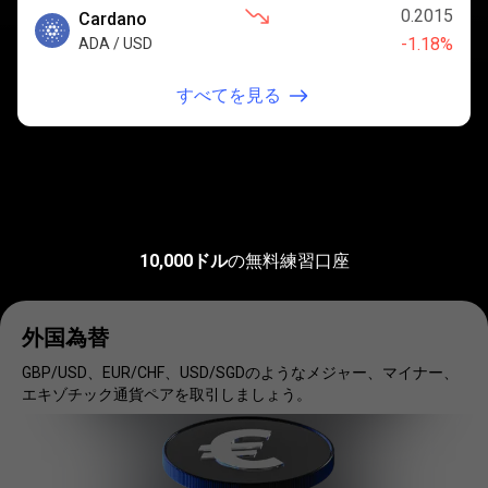
0.2015
Cardano
-1.18%
ADA / USD
すべてを見る
お
気
お気に入りの市場で取引する
10,000ドル
の無料練習口座
に
入
外国為替
り
GBP/USD、EUR/CHF、USD/SGDのようなメジャー、マイナー、
エキゾチック通貨ペアを取引しましょう。
の
市