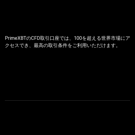
PrimeXBT
で
PrimeXBTで取引する理由
PrimeXBTのCFD取引口座では、100を超える世界市場にア
取
クセスでき、最高の取引条件をご利用いただけます。
引
す
る
理
由