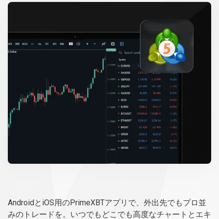
PrimeXBT
ア
PrimeXBTアプリ
AndroidとiOS用のPrimeXBTアプリで、外出先でもプロ並
プ
みのトレードを。いつでもどこでも高度なチャートとエキ