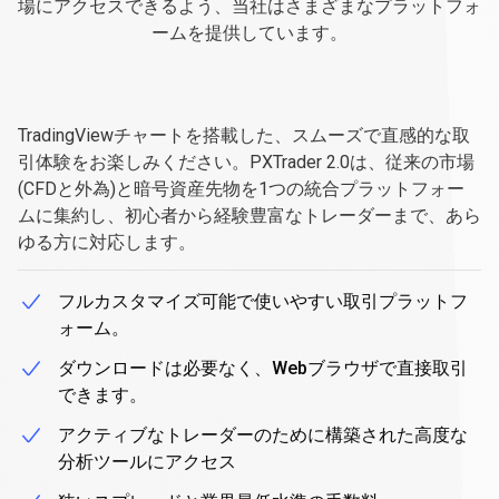
る
場にアクセスできるよう、当社はさまざまなプラットフォ
ームを提供しています。
ニ
ー
PXTrader
2.0
PXTrader
2.0
ズ
TradingViewチャートを搭載した、スムーズで直感的な取
引体験をお楽しみください。PXTrader 2.0は、従来の市場
に
(CFDと外為)と暗号資産先物を1つの統合プラットフォー
対
ムに集約し、初心者から経験豊富なトレーダーまで、あら
ゆる方に対応します。
応
す
フルカスタマイズ可能で使いやすい取引プラットフ
る
ォーム。
取
ダウンロードは必要なく、Webブラウザで直接取引
できます。
引
アクティブなトレーダーのために構築された高度な
プ
分析ツールにアクセス
ラ