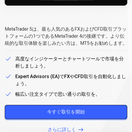
MetaTrader
5
MetaTrader
5
MetaTrader 5は、最も人気のあるFXおよびCFD取引プラッ
トフォームの1つであるMetaTrader 4の後継です。より伝
統的な取引体験を楽しみたい方は、MT5をお勧めします。
高度なインジケーターとチャートツールで市場を分
析しましょう。
Expert Advisors (EA)でFXやCFD取引を自動化しまし
ょう。
幅広い注文タイプで思い通りの取引を。
今すぐ取引を開始
さらに詳しく