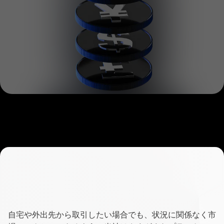
場
で
取
引
す
る
あ
ら
あらゆるニーズ
に対応する
ゆ
取引プラットフォーム
自宅や外出先から取引したい場合でも、状況に関係なく市