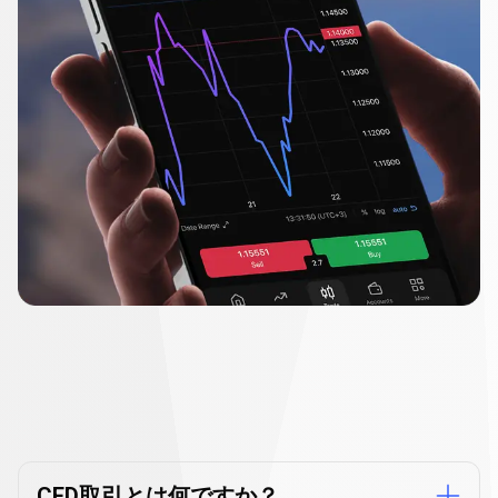
CFD
取
CFD取引に関する
よくある質問
引
CFD取引とは何ですか？