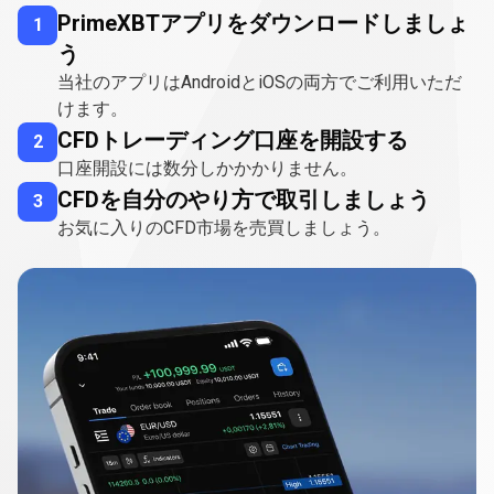
が
PrimeXBTアプリをダウンロードしましょ
1
可
う
当社のアプリはAndroidとiOSの両方でご利用いただ
能
けます。
で
CFDトレーディング口座を開設する
2
す
口座開設には数分しかかかりません。
CFDを自分のやり方で取引しましょう
3
お気に入りのCFD市場を売買しましょう。