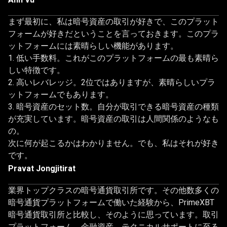
ー
まず最初に、私は暗号資産の取引が好きで、このプラット
か
フォームが好きだということを言っておきます。このプラ
ら
ットフォームには素晴らしい機能があります。
低い手数料。これがこのプラットフォームの最も素晴ら
信
しい特徴です。
頼
高いレバレッジ。2位ではありますが、素晴らしいプラ
ットフォームでもあります。
さ
暗号資産のセット数。自分が取引できる暗号資産の種類
れ
が充実しています。暗号資産の取引は人間関係のようなも
の。
て
次に何が起こるかはわかりません。でも、私はそれが好き
い
です。
Pravat Jongjitirat
ま
業界トップクラスの暗号通貨取引所です。その他数多くの
す
暗号通貨プラットフォームで働いた経験から、PrimeXBT
暗号通貨取引所と比較し、そのように思っています。取引
プラットフォーム、金融資産、テクニカルサポートに至る