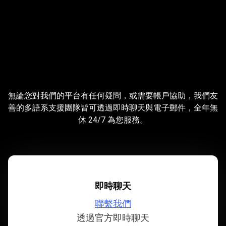
;
有
問
有問題嗎？與我們聯絡
無論您對我們的平台有任何疑問，或需要帳戶協助，我們友
題
善的多語系支援團隊皆可透過即時聊天與電子郵件，全年無
休 24/7 為您服務。
嗎？
與
我
們
即時聊天
聯
聯繫我們
絡
透過官方即時聊天