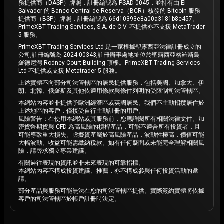
務提供商（DASP）牌照，註冊編號為 PSAD-0045，並持有由 El
Salvador 的 Banco Central de Reserva（BCR）核發的 Bitcoin 服務
提供商（BSP）牌照，註冊編號為 66d10393e8a00a3181b8e457。
PrimeXBT Trading Services, S.A. de C.V. 不提供亦不支援 MetaTrader
5 服務。
PrimeXBT Trading Services Ltd 是一家根據聖露西亞法律註冊成立的
公司,註冊編號為 2024-00343,註冊辦事處地址位於聖露西亞格羅斯島
羅德尼灣 Rodney Court Building 頂樓。PrimeXBT Trading Services
Ltd 不提供或支援 Metatrader 5 服務。
上述實體不向部分司法管轄區的居民提供服務，包括美國、加拿大、伊
朗、北韓、俄羅斯及其他依適用條款與條件列明的受限制司法管轄區。
本網站內容並非提供予歐洲經濟區或英國居民。我們不主動招攬居住於
上述地區的客戶，僅接受自行主動註冊的用戶。
風險警告：在使用本網站或其服務前，您應詳閱所有相關法律文件。加
密貨幣期貨與 CFD 為高風險的槓桿產品，可能不適合所有投資者，且
可能導致重大損失。虛擬資產屬於高風險產品，波動性極高，價值可能
大幅波動。收益可能需繳納稅款。如有任何疑問或未能完全理解相關風
險，請尋求獨立專業建議。
有關過往表現的資訊並非未來表現的可靠指標。
本網站內容不構成投資建議、推薦，亦不構成參與任何投資活動的邀
請。
部分產品與服務可能無法在您的司法管轄區提供。實際簽約實體將依據
客戶的司法管轄區於帳戶註冊時決定。