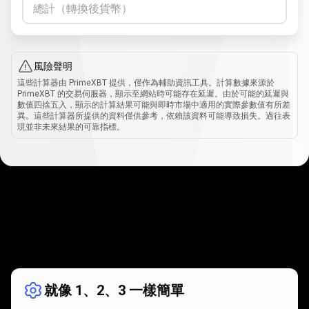
總計（轉換後貨幣）
風險聲明
這些計算器由 PrimeXBT 提供，僅作為輔助資訊工具。計算數據來源於
PrimeXBT 的交易伺服器，顯示至網站時可能存在延遲。由於可能的延遲與
數值四捨五入，顯示的計算結果可能與即時市場中適用的實際參數值有所差
異。這些計算器所提供的資料僅供參考，依賴該資料可能導致損失。過往表
現並非未來結果的可靠指標。
運
作
運作方式
方
就像 1、2、3 一樣簡單
式