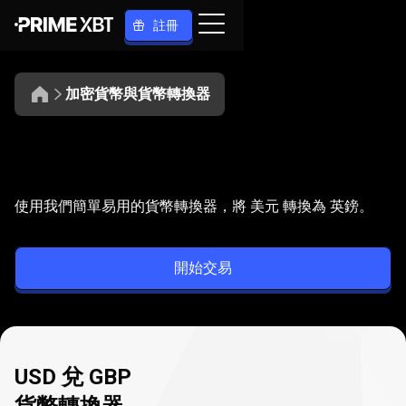
註冊
加密貨幣與貨幣轉換器
將
USD
將
USD
轉換為
GBP
使用我們簡單易用的貨幣轉換器，將 美元 轉換為 英鎊。
轉
換
開始交易
為
GBP
USD 兌 GBP