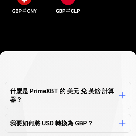
GBP
CNY
GBP
CLP
貨
幣
貨幣轉換器
常見問題
轉
什麼是 PrimeXBT 的 美元 兌 英鎊 計算
器？
換
器
常
我要如何將 USD 轉換為 GBP？
見