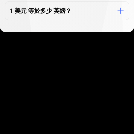
問
1 美元 等於多少 英鎊？
題
幾分鐘即可開始
我們的客戶喜愛快速又簡單的註冊流程，只需幾
分鐘即可開始！
開始使用