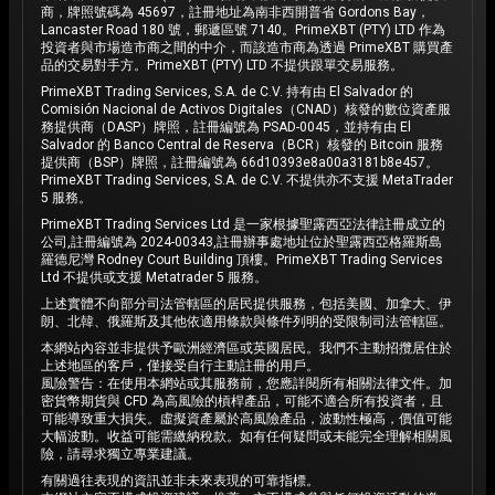
商，牌照號碼為 45697，註冊地址為南非西開普省 Gordons Bay，
Lancaster Road 180 號，郵遞區號 7140。PrimeXBT (PTY) LTD 作為
投資者與市場造市商之間的中介，而該造市商為透過 PrimeXBT 購買產
品的交易對手方。PrimeXBT (PTY) LTD 不提供跟單交易服務。
PrimeXBT Trading Services, S.A. de C.V. 持有由 El Salvador 的
Comisión Nacional de Activos Digitales（CNAD）核發的數位資產服
務提供商（DASP）牌照，註冊編號為 PSAD-0045，並持有由 El
Salvador 的 Banco Central de Reserva（BCR）核發的 Bitcoin 服務
提供商（BSP）牌照，註冊編號為 66d10393e8a00a3181b8e457。
PrimeXBT Trading Services, S.A. de C.V. 不提供亦不支援 MetaTrader
5 服務。
PrimeXBT Trading Services Ltd 是一家根據聖露西亞法律註冊成立的
公司,註冊編號為 2024-00343,註冊辦事處地址位於聖露西亞格羅斯島
羅德尼灣 Rodney Court Building 頂樓。PrimeXBT Trading Services
Ltd 不提供或支援 Metatrader 5 服務。
上述實體不向部分司法管轄區的居民提供服務，包括美國、加拿大、伊
朗、北韓、俄羅斯及其他依適用條款與條件列明的受限制司法管轄區。
本網站內容並非提供予歐洲經濟區或英國居民。我們不主動招攬居住於
上述地區的客戶，僅接受自行主動註冊的用戶。
風險警告：在使用本網站或其服務前，您應詳閱所有相關法律文件。加
密貨幣期貨與 CFD 為高風險的槓桿產品，可能不適合所有投資者，且
可能導致重大損失。虛擬資產屬於高風險產品，波動性極高，價值可能
大幅波動。收益可能需繳納稅款。如有任何疑問或未能完全理解相關風
險，請尋求獨立專業建議。
有關過往表現的資訊並非未來表現的可靠指標。