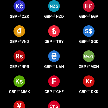
GBP
CZK
GBP
NZD
GBP
EGP
GBP
VND
GBP
TRY
GBP
SGD
GBP
NPR
GBP
UAH
GBP
MXN
GBP
MMK
GBP
CHF
GBP
DKK