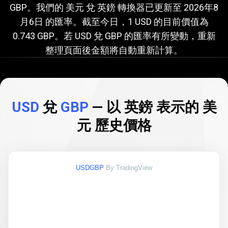
GBP。我們的 美元 兌 英鎊 轉換器已更新至
2026年8
USD
月6日
的匯率。截至今日，1 USD 的目前價值為
兌
0.743 GBP。若 USD 兌 GBP 的匯率有所變動，重新
GBP
整理頁面後金額將自動重新計算。
的
匯
率
USD
兌
GBP
— 以 英鎊 表示的 美
元 歷史價格
USDGBP
By TradingView