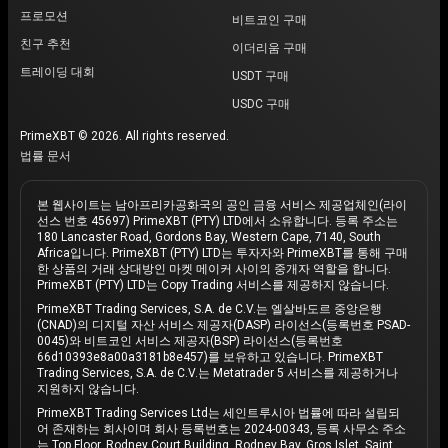
프로모션
비트코인 구매
친구 추천
이더리움 구매
트레이딩 대회
USDT 구매
USDC 구매
PrimeXBT © 2026. All rights reserved.
법률 문서
본 웹사이트는 남아프리카공화국의 공인 금융 서비스 제공업체인(라이
선스 번호 45697) PrimeXBT (PTY) LTD에서 소유합니다. 등록 주소는
180 Lancaster Road, Gordons Bay, Western Cape, 7140, South
Africa입니다. PrimeXBT (PTY) LTD는 투자자와 PrimeXBT를 통해 구매
한 상품의 거래 상대방인 마켓 메이커 사이의 중개자 역할을 합니다.
PrimeXBT (PTY) LTD는 Copy Trading 서비스를 제공하지 않습니다.
PrimeXBT Trading Services, S.A. de C.V.는 엘살바도르 중앙은행
(CNAD)의 디지털 자산 서비스 제공자(DASP) 라이선스(등록번호 PSAD-
0045)와 비트코인 서비스 제공자(BSP) 라이선스(등록번호
66d10393e8a00a3181b8e457)를 보유하고 있습니다. PrimeXBT
Trading Services, S.A. de C.V.는 Metatrader 5 서비스를 제공하거나
지원하지 않습니다.
PrimeXBT Trading Services Ltd는 세인트루시아 법률에 따라 설립되
어 존재하는 회사이며 회사 등록번호는 2024-00343, 등록 사무소 주소
는 Top Floor, Rodney Court Building, Rodney Bay, Gros Islet, Saint