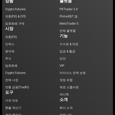
상품
플랫폼
Crypto Futures
PXTrader 2.0
외환(FX) & CFD
PrimeXBT 앱
암호화폐 구매
MetaTrader 5
시장
전체 플랫폼
기능
외환(FX)
인덱스
수수료 & 약관
원자재
입금 & 출금
주식
보안
암호화폐
VIP
Crypto Futures
마이너스 잔액 보호
전체 시장
계정 유형
전통 금융(TradFi)
제로 스톱아웃
도구
캐시백
소개
가격 차트
환율 계산기
회사 소개
경제 캘린더
커뮤니티