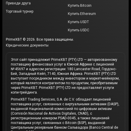
Приведи друга
Купить Bitcoin
Торговый турнир
Купить Ethereum
Купить USDT
Купить USDC
PrimeXBT © 2026. Все права защищены.
Юридические документы
Этот сайт принадлежит PrimeXBT (PTY) LTD — авторизованному
поставщику финансовых услуг в Южной Африке с лицензией
№ 45697 и адресом регистрации: 180 Lancaster Road, Гордонс-
Бей, Западный Кейп, 7140, Южная Африка. PrimeXBT (PTY) LTD
выступает посредником между инвестором и маркет-мейкером,
который является контрагентом по продуктам, приобретаемым
через PrimeXBT. PrimeXBT (PTY) LTD не предоставляет услуги
копи-трейдинга.
PrimeXBT Trading Services, S.A. de C.V. обладает лицензией
поставщика услуг, связанных с виртуальными активами (DASP),
выданной Национальной комиссией по цифровым активам
(Comisión Nacional de Activos Digitales, CNAD), с
регистрационным номером PSAD-0045, а также лицензией
поставщика услуг, связанных с Bitcoin (BSP), выданной
Центральным резервным банком Сальвадора (Banco Central de