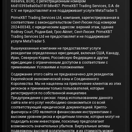
Reserva, BCR), с регистрационным номером
66d10393e8a00a3181b8e457. PrimeXBT Trading Services, S.A. de
C.V. не предоставляет и не поддерживает услуги MetaTrader 5.
PrimeXBT Trading Services Ltd, компания, зарегистрированная в
соответствии с законодательством Сент-Люсии под номером
2024-00343, с юридическим адресом: верхний этаж, здание
Rodney Court, Родни-Бей, Грос-Айлет, Сент-Люсия. PrimeXBT
Trading Services Ltd не предоставляет и не поддерживает
услуги MetaTrader 5.
Вышеуказанные компании не предоставляют услуги
резидентам определенных юрисдикций, включая США, Канаду,
Иран, Северную Корею, Российскую Федерацию и другие
юрисдикции с ограниченным доступом в соответствии с
применимыми Условиями и положениями.
Содержание этого сайта не предназначено для резидентов
Европейской экономической зоны и Соединенного
Королевства. Мы не нацелены на привлечение клиентов из этих
регионов и принимаем только пользователей, которые
регистрируются по собственной инициативе.
Предупреждение о рисках: перед использованием данного
сайта или его услуг необходимо ознакомиться со всей
соответствующей юридической документацией. Крипто-
фьючерсы и CFD являются финансовыми инструментами с
высоким уровнем риска и кредитным плечом, которые могут не
подходить всем инвесторам, поскольку предполагают
возможность значительных убытков. Виртуальные активы
подвержены высокой волатильности, и их стоимость может