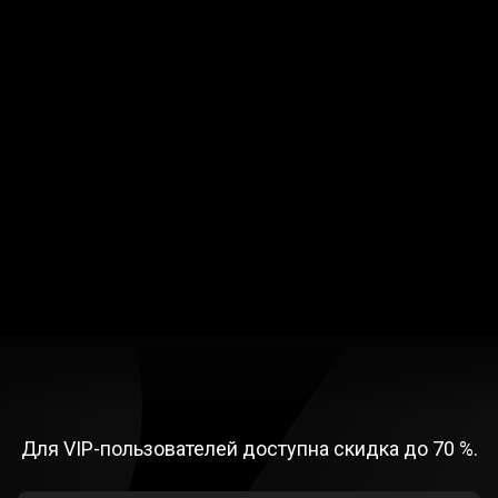
Уникальные акции
Гибкие торговые условия
Повышенная безопасность
VIP
скидки
VIP
скидки
Для VIP-пользователей доступна скидка до
70 %
.