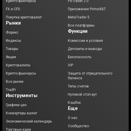
Крипто-фьючерсы
PXTrader 2.0
FX и CFD
Приложение PrimeXBT
Покупка криптовалют
MetaTrader 5
Рынки
Все платформы
Функции
Форекс
Индексы
Комиссии и условия
Товары
Депозиты и выводы
Акции
Безопасность
Криптовалюты
VIP
Крипто-фьючерсы
Защита от отрицательного
баланса
Все рынки
Типы счетов
TradFi
Нулевой стоп-аут
Инструменты
Кэшбэк
Графики цен
Еще
Конвертеры валют
О нас
Экономический календарь
Сообщество
Торговые идеи