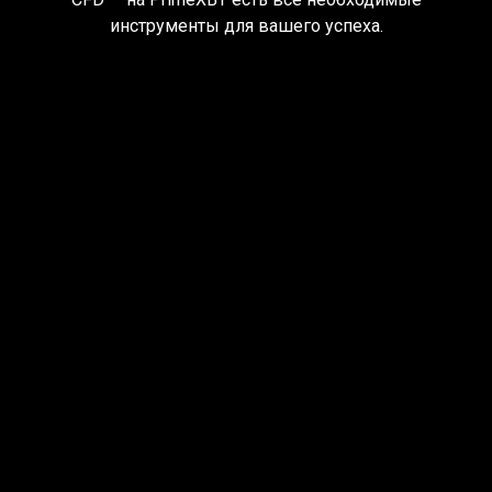
по
инструменты для вашего успеха.
всему
миру
2
платформы. Более
200
торговых
инструментов