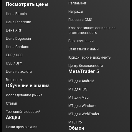
Регламент
Посмотреть цены
Награды
Цена Bitcoin
Пресса и СМИ
Цена Ethereum
Корпоративная социальная
Цена XRP
ответственность
Цена Dogecoin
Блог компании
Цена Cardano
Связаться с нами
EUR / USD
Юридические документы
USD / JPY
Центр безопасности
MetaTrader 5
Цена на золото
Все цены
MT для Android
Обучение и анализ
МТ для iOS
Исследование рынка
MT для Mac
Статьи
MT для Windows
Торговый глоссарий
MT для WebTrader
Акции
MT5 Pro
Наши промо-акции
Обмен