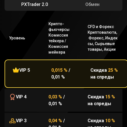
PXTrader 2.0
Обмен
Крипто-
CFD и Форекс
фьючерсы
Криптовалюта
,
Комиссия
Уровень
Форекс
,
Индек
тейкера
/
сы
,
Сырьевые
Комиссия
товары
,
Акции
мейкера
VIP 5
0,015 %
/
Скидка
25 %
0,01 %
на спреды
VIP 4
0,03 %
/
Скидка
15 %
0,01 %
на спреды
VIP 3
0,04 %
/
Скидка
10 %