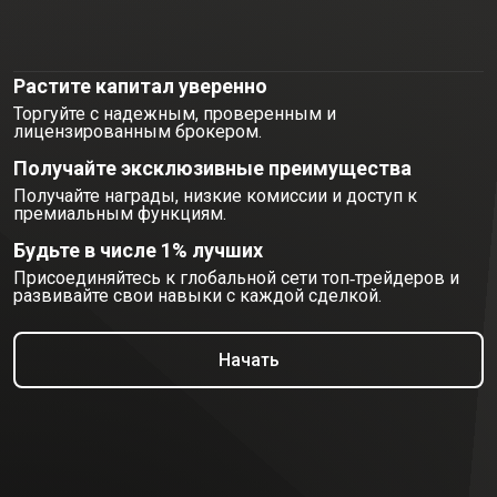
Станьте
частью
Станьте
частью
элитного
элитного
сообщества
трейдеров
Растите капитал уверенно
Торгуйте с надежным, проверенным и
сообщества
лицензированным брокером.
трейдеров
Получайте эксклюзивные преимущества
Получайте награды, низкие комиссии и доступ к
премиальным функциям.
Будьте в числе 1% лучших
Присоединяйтесь к глобальной сети топ‑трейдеров и
развивайте свои навыки с каждой сделкой.
Начать