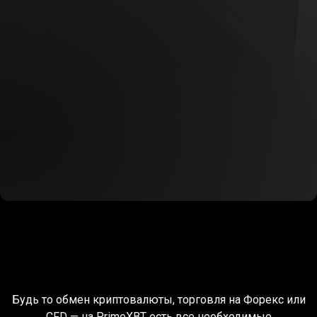
Для
трейдеров
Для
трейдеров
по
всему
миру
Будь то обмен криптовалюты, торговля на Форекс или
CFD — на PrimeXBT есть все необходимые