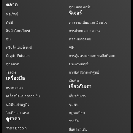
ตลาด
ทุกแพลตฟอร์ม
ฟีเจอร์
ฟอเร็กซ์
ดัชนี
ค่าธรรมเนียมและเงื่อนไข
สินค้าโภคภัณฑ์
การฝากและการถอน
หุ้น
ความปลอดภัย
คริปโตเคอร์เรนซี
VIP
Crypto Futures
การคุ้มครองยอดคงเหลือติดลบ
ทุกตลาด
ประเภทบัญชี
TradFi
การปิดสถานะที่ศูนย์
เครื่องมือ
เงินคืน
เกี่ยวกับเรา
กราฟราคา
เครื่องมือแปลงสกุลเงิน
เกี่ยวกับเรา
ปฏิทินเศรษฐกิจ
ชุมชน
ไอเดียการเทรด
กฎระเบียบ
ดูราคา
รางวัล
ราคา Bitcoin
สื่อและมีเดีย