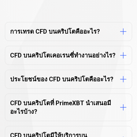
ที่
คำถามที่พบบ่อย
เกี่ยวกับ
CFD
พบ
บนคริปโต
บ่อย
การเทรด CFD บนคริปโตคืออะไร?
เกี่ยว
กับ
CFD บนคริปโตเคอเรนซี่ทำงานอย่างไร?
CFD
บน
ประโยชน์ของ CFD บนคริปโตคืออะไร?
ค
ริ
CFD บนคริปโตที่ PrimeXBT นำเสนอมี
ปโต
อะไรบ้าง?
CFD บนคริปโตมีให้บริการบน