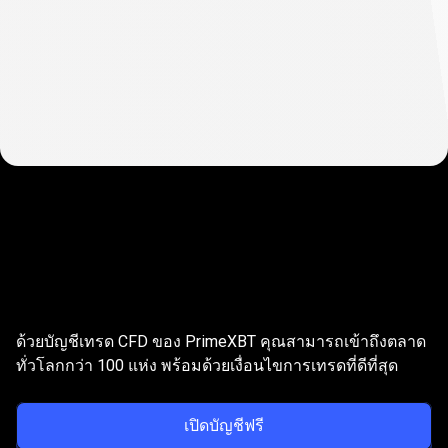
ทำไม
ต้อง
ทำไมต้องเทรด
เทรด
CFD
บนคริปโตกับเรา?
ด้วยบัญชีเทรด CFD ของ PrimeXBT คุณสามารถเข้าถึงตลาด
CFD
ทั่วโลกกว่า 100 แห่ง พร้อมด้วยเงื่อนไขการเทรดที่ดีที่สุด
บน
เปิดบัญชีฟรี
ค