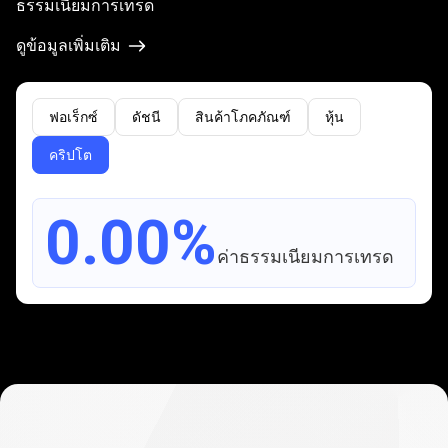
ธรรมเนียมการเทรด
Global
ดูข้อมูลเพิ่มเติม
Markets
ฟอเร็กซ์
ดัชนี
สินค้าโภคภัณฑ์
หุ้น
คริปโต
0.00%
ค่าธรรมเนียมการเทรด
คำถาม