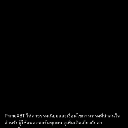
ค่า
ธรรมเนียม
ค่าธรรมเนียมการเทรด
Global
การ
Markets
PrimeXBT ให้ค่าธรรมเนียมและเงื่อนไขการเทรดที่น่าสนใจ
เทรด
สำหรับผู้ใช้แพลตฟอร์มทุกคน ดูเพิ่มเติมเกี่ยวกับค่า