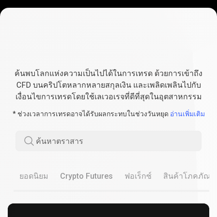
กระจาย
พอร์ต
กระจายพอร์ตการลงทุนด้วย
การ
การเทรด
CFD
บนคริปโต
ค้นพบโลกแห่งความเป็นไปได้ในการเทรด ด้วยการเข้าถึง
ลงทุน
CFD บนคริปโตหลากหลายสกุลเงิน และเพลิดเพลินไปกับ
เงื่อนไขการเทรดโดยใช้เลเวอเรจที่ดีที่สุดในอุตสาหกรรม
ด้วย
* ช่วงเวลาการเทรดอาจได้รับผลกระทบในช่วงวันหยุด
อ่านเพิ่มเติม
การ
เทรด
ค้นหาตราสาร
CFD
บน
ยอดนิยม
Crypto Futures
ฟอเร็กซ์
สินค้าโภคภัณฑ์
ค
ริ