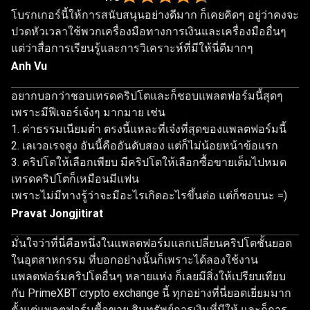
โบรกเกอร์นี้ให้การสนับสนุนอย่างดีมาก ก็เคยคิดๆ อยู่ว่าคงจะ
กว่า
ปวดหัวเวลาใช้พวกเครื่องมือทางการเงินและเครื่องมืออื่นๆ
1,000,000
แต่ว่าสื่อการเรียนรู้และการวิเคราะห์ที่มีให้นี่ดีมากๆ
คน
Anh Vu
อยากบอกว่าชอบเทรดคริปโตและก็ชอบแพลตฟอร์มนี้สุดๆ
เพราะมีฟีเจอร์เจ๋งๆ มากมาย เช่น
ค่าธรรมเนียมต่ำ ตรงนี้แหละที่เจ๋งที่สุดของแพลตฟอร์มนี้
เลเวอเรจสูง อันนี้คืออันดับสอง แต่ก็ไม่น้อยหน้าข้อแรก
คริปโตให้เลือกเพียบ มีคริปโตให้เลือกซื้อขายเต็มไปหมด
เทรดคริปโตก็เหมือนมีแฟน
เพราะไม่มีทางรู้ว่าจะมีอะไรเกิดอะไรขึ้นต่อ แต่ก็ชอบนะ =)
Pravat Jongjitirat
มั่นใจว่าที่นี่คือหนึ่งในแพลตฟอร์มแลกเปลี่ยนคริปโตชั้นยอด
ในอุตสาหกรรม ที่บอกอย่างนั้นก็เพราะได้ลองใช้งาน
แพลตฟอร์มคริปโตอื่นๆ หลายแห่ง ก็เลยมีสิ่งให้เปรียบเทียบ
กับ PrimeXBT crypto exchange นี้ ทุกอย่างที่นี่ยอดเยี่ยมมาก
ตั้งแต่แพลตฟอร์มซื้อขาย สินทรัพย์การเงินที่มีให้ และก็การ