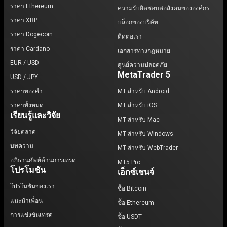
ราคา Ethereum
ความรับผิดชอบต่อสังคมขององค์กร
ราคา XRP
บล็อกของบริษัท
ราคา Dogecoin
ติดต่อเรา
ราคา Cardano
เอกสารทางกฎหมาย
EUR / USD
ศูนย์ความปลอดภัย
MetaTrader 5
USD / JPY
ราคาทองคำ
MT สำหรับ Android
ราคาทั้งหมด
MT สำหรับ iOS
เรียนรู้และวิจัย
MT สำหรับ Mac
วิจัยตลาด
MT สำหรับ Windows
บทความ
MT สำหรับ WebTrader
อภิธานศัพท์ด้านการเทรด
MT5 Pro
โปรโมชัน
เอ็กซ์เชนจ์
โปรโมชันของเรา
ซื้อ Bitcoin
แนะนำเพื่อน
ซื้อ Ethereum
การแข่งขันเทรด
ซื้อ USDT