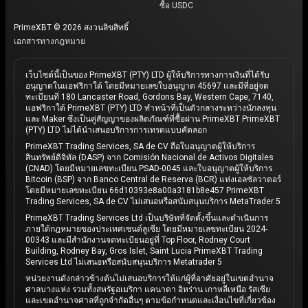
ซื้อ USDC
PrimeXBT © 2026 สงวนลิขสิทธิ์
เอกสารทางกฎหมาย
เว็บไซต์นี้เป็นของ PrimeXBT (PTY) LTD ผู้ให้บริการทางการเงินที่ได้รับ
อนุญาตในแอฟริกาใต้ โดยมีหมายเลขใบอนุญาต 45697 และมีที่อยู่จด
ทะเบียนที่ 180 Lancaster Road, Gordons Bay, Western Cape, 7140,
แอฟริกาใต้ PrimeXBT (PTY) LTD ทำหน้าที่เป็นตัวกลางระหว่างนักลงทุน
และ Maker ซึ่งเป็นคู่สัญญาของผลิตภัณฑ์ที่ซื้อผ่าน PrimeXBT PrimeXBT
(PTY) LTD ไม่ได้นำเสนอบริการการเทรดแบบคัดลอก
PrimeXBT Trading Services, SA de CV ถือใบอนุญาตผู้ให้บริการ
สินทรัพย์ดิจิทัล (DASP) จาก Comisión Nacional de Activos Digitales
(CNAD) โดยมีหมายเลขทะเบียน PSAD-0045 และใบอนุญาตผู้ให้บริการ
Bitcoin (BSP) จาก Banco Central de Reserva (BCR) แห่งเอลซัลวาดอร์
โดยมีหมายเลขทะเบียน 66d10393e8a00a3181b8e457 PrimeXBT
Trading Services, SA de CV ไม่เสนอหรือสนับสนุนบริการ MetaTrader 5
PrimeXBT Trading Services Ltd เป็นบริษัทที่จัดตั้งขึ้นและดำเนินการ
ภายใต้กฎหมายของประเทศเซนต์ลูเซีย โดยมีหมายเลขทะเบียน 2024-
00343 และมีสำนักงานจดทะเบียนอยู่ที่ Top Floor, Rodney Court
Building, Rodney Bay, Gros Islet, Saint Lucia PrimeXBT Trading
Services Ltd ไม่เสนอหรือสนับสนุนบริการ Metatrader 5
หน่วยงานดังกล่าวข้างต้นไม่เสนอบริการให้แก่ผู้ที่อาศัยอยู่ในเขตอำนาจ
ศาลบางแห่ง รวมทั้งสหรัฐอเมริกา แคนาดา อิหร่าน เกาหลีเหนือ รัสเซีย
และเขตอำนาจศาลที่ถูกจำกัดอื่นๆ ตามข้อกำหนดและเงื่อนไขที่เกี่ยวข้อง