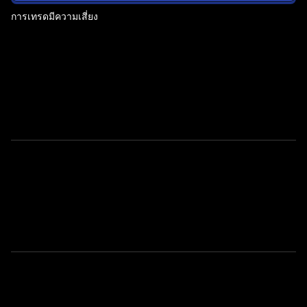
ริ
การเทรดมีความเสี่ยง
ป
โต
กับ
เรา?