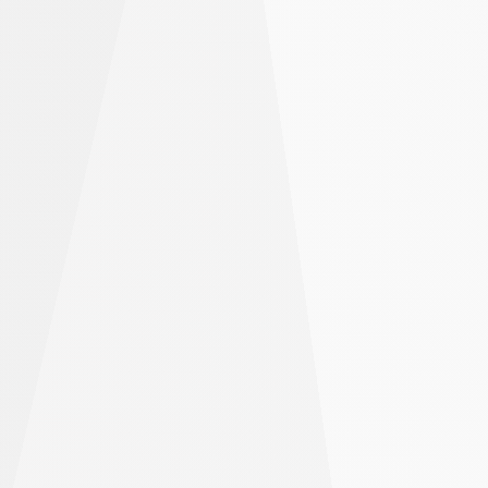
ประสบ
จ่ายน้อยลง เทรดได้มากขึ้น
ความ
เริ่มต้นได้จากจำนวนน้อยๆ และสามารถได้รับกำไรก้อน
สำเร็จ
โต เมื่อเทรดกับเรา
เทรดขนาดใหญ่ขึ้น โดยใช้เลเวอเรจน้อยลง
เปิดการเทรดไว้ได้นานขึ้น ด้วยอัตราการระดมทุนที่
ถูกกว่า
เก็บผลกำไรได้มากขึ้นด้วยค่าธรรมเนียมการเทรดที่
ถูกลง
เริ่มต้น
เลเวอเรจอาจเพิ่มการขาดทุนได้