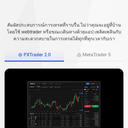
เทรด
บน
เทรดบนแพลตฟอร์ม
แพลตฟอร์ม
ที่
คุณเลือก
สัมผัสประสบการณ์การเทรดที่ราบรื่น ไม่ว่าคุณจะอยู่ที่บ้าน
ที่
โดยใช้ webtrader หรือขณะเดินทางด้วยแอป เพลิดเพลินกับ
ความสะดวกสบายในการเทรดได้ทุกที่ทุกเวลากับเรา
คุณ
เลือก
PXTrader 2.0
MetaTrader 5