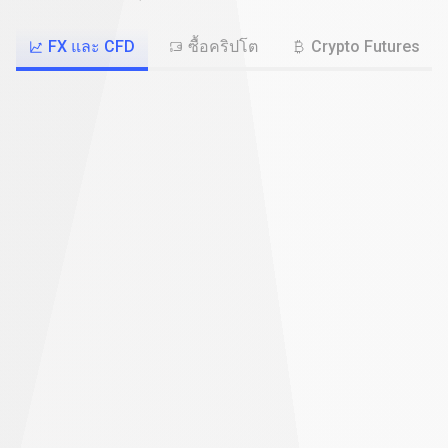
หรือ
FX และ CFD
ซื้อคริปโต
Crypto Futures
ยัง?
หลากหลายตลาดให้เทรด
เทรด BTC/USD, EUR/USD, SP500, ทองคำ, น้ำมัน และอื่นๆ
เทรดมากขึ้นโดยใช้เงินน้อยลง
เปิดโพสิชันที่ใหญ่ขึ้น ด้วยเงินลงทุนตั้งต้นที่น้อยกว่า
เลือกแพลตฟอร์มของคุณ
เลือกระหว่าง PrimeXBT WebTrader, แอป PrimeXBT หรือ
MT5
เปิดบัญชี
ดูข้อมูลเพิ่มเติม