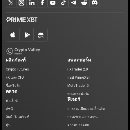
ผลิตภัณฑ์
แพลตฟอร์ม
Crypto Futures
PXTrader 2.0
FX และ CFD
แอป PrimeXBT
ซื้อคริปโต
MetaTrader 5
ตลาด
ทุกแพลตฟอร์ม
ฟีเจอร์
ฟอเร็กซ์
ดัชนี
ค่าธรรมเนียมและเงื่อนไข
สินค้าโภคภัณฑ์
การฝากและการถอน
หุ้น
ความปลอดภัย