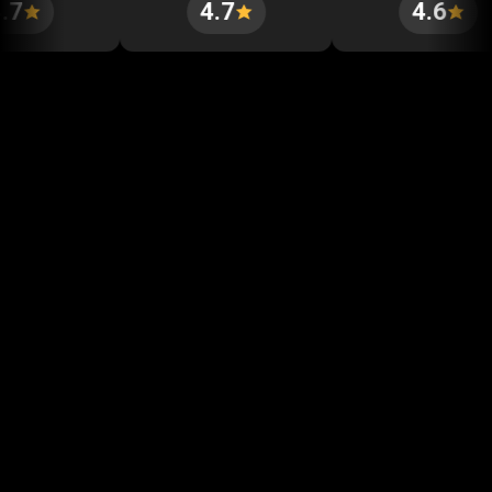
4.7
4.6
เริ่มต้นในไม่กี่นาที
ลูกค้าของเราชื่นชอบการเปิดบัญชีที่รวดเร็วและ
เรียบง่าย ซึ่งใช้เวลาเพียงไม่กี่นาทีในการเริ่มต้น
เริ่มต้น