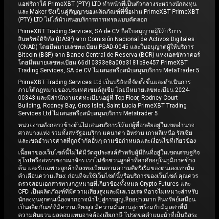
แอฟริกาใต้ PrimeXBT (PTY) LTD ทำหน้าที่เป็นตัวกลางระหว่างนักลงทุน
และ Maker ซึ่งเป็นคู่สัญญาของผลิตภัณฑ์ที่ซื้อผ่าน PrimeXBT PrimeXBT
(PTY) LTD ไม่ได้นำเสนอบริการการเทรดแบบคัดลอก
PrimeXBT Trading Services, SA de CV ถือใบอนุญาตผู้ให้บริการ
สินทรัพย์ดิจิทัล (DASP) จาก Comisión Nacional de Activos Digitales
(CNAD) โดยมีหมายเลขทะเบียน PSAD-0045 และใบอนุญาตผู้ให้บริการ
Bitcoin (BSP) จาก Banco Central de Reserva (BCR) แห่งเอลซัลวาดอร์
โดยมีหมายเลขทะเบียน 66d10393e8a00a3181b8e457 PrimeXBT
Trading Services, SA de CV ไม่เสนอหรือสนับสนุนบริการ MetaTrader 5
PrimeXBT Trading Services Ltd เป็นบริษัทที่จัดตั้งขึ้นและดำเนินการ
ภายใต้กฎหมายของประเทศเซนต์ลูเซีย โดยมีหมายเลขทะเบียน 2024-
00343 และมีสำนักงานจดทะเบียนอยู่ที่ Top Floor, Rodney Court
Building, Rodney Bay, Gros Islet, Saint Lucia PrimeXBT Trading
Services Ltd ไม่เสนอหรือสนับสนุนบริการ Metatrader 5
หน่วยงานดังกล่าวข้างต้นไม่เสนอบริการให้แก่ผู้ที่อาศัยอยู่ในเขตอำนาจ
ศาลบางแห่ง รวมทั้งสหรัฐอเมริกา แคนาดา อิหร่าน เกาหลีเหนือ รัสเซีย
และเขตอำนาจศาลที่ถูกจำกัดอื่นๆ ตามข้อกำหนดและเงื่อนไขที่เกี่ยวข้อง
เนื้อหาของเว็บไซต์นี้ไม่ได้มีวัตถุประสงค์สำหรับผู้มีถิ่นที่อยู่ในเขตเศรษฐกิจ
ยุโรปหรือสหราชอาณาจักร เราไม่ชักชวนลูกค้าที่อาศัยอยู่ในภูมิภาคข้าง
ต้น และรับเฉพาะลูกค้าที่ลงทะเบียนตามความคิดริเริ่มของตนเองเท่านั้น
คำเตือนความเสี่ยง: ก่อนที่จะใช้เว็บไซต์นี้หรือบริการของเว็บไซต์ คุณควร
ตรวจสอบเอกสารทางกฎหมายที่เกี่ยวข้องทั้งหมด Crypto Futures และ
CFD เป็นผลิตภัณฑ์ที่มีความเสี่ยงสูงและมีเลเวอเรจ ที่อาจไม่เหมาะสำหรับ
นักลงทุนทุกคนเนื่องจากอาจนำไปสู่การสูญเสียอย่างมาก สินทรัพย์เสมือน
เป็นผลิตภัณฑ์ที่มีความเสี่ยงสูง มีความผันผวนสูง พร้อมกับมีมูลค่าที่มี
ความผันผวน ผลตอบแทนอาจต้องเสียภาษี โปรดขอคำแนะนำที่เป็นอิสระ