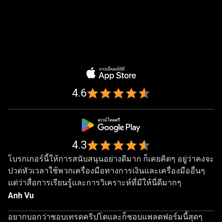
ได้
รับ
ความ
ได้รับความไว้วางใจจากนักเทรด
ไว้
1,000,000
กว่า
คน
วางใจ
4.6
จาก
นัก
เทรด
4.3
โบรกเกอร์นี้ให้การสนับสนุนอย่างดีมาก ก็เคยคิดๆ อยู่ว่าคงจะ
กว่า
ปวดหัวเวลาใช้พวกเครื่องมือทางการเงินและเครื่องมืออื่นๆ
1,000,000
แต่ว่าสื่อการเรียนรู้และการวิเคราะห์ที่มีให้นี่ดีมากๆ
คน
Anh Vu
อยากบอกว่าชอบเทรดคริปโตและก็ชอบแพลตฟอร์มนี้สุดๆ