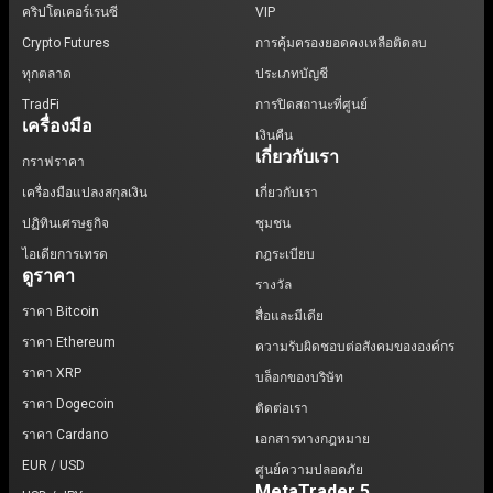
คริปโตเคอร์เรนซี
VIP
Crypto Futures
การคุ้มครองยอดคงเหลือติดลบ
ทุกตลาด
ประเภทบัญชี
TradFi
การปิดสถานะที่ศูนย์
เครื่องมือ
เงินคืน
เกี่ยวกับเรา
กราฟราคา
เครื่องมือแปลงสกุลเงิน
เกี่ยวกับเรา
ปฏิทินเศรษฐกิจ
ชุมชน
ไอเดียการเทรด
กฎระเบียบ
ดูราคา
รางวัล
ราคา Bitcoin
สื่อและมีเดีย
ราคา Ethereum
ความรับผิดชอบต่อสังคมขององค์กร
ราคา XRP
บล็อกของบริษัท
ราคา Dogecoin
ติดต่อเรา
ราคา Cardano
เอกสารทางกฎหมาย
EUR / USD
ศูนย์ความปลอดภัย
MetaTrader 5