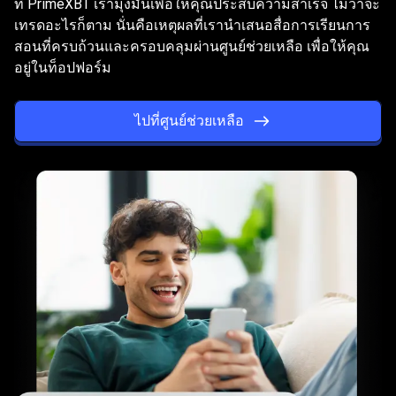
ที่ PrimeXBT เรามุ่งมั่นเพื่อให้คุณประสบความสำเร็จ ไม่ว่าจะ
คุณ
ความสำเร็จ
เทรดอะไรก็ตาม นั่นคือเหตุผลที่เรานำเสนอสื่อการเรียนการ
สอนที่ครบถ้วนและครอบคลุมผ่านศูนย์ช่วยเหลือ เพื่อให้คุณ
ต้องการ
อยู่ในท็อปฟอร์ม
เพื่อ
ประสบ
ไปที่ศูนย์ช่วยเหลือ
ความ
สำเร็จ