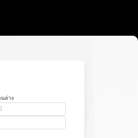
นล่าง
์