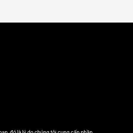
g
nhiệm
vụ
đơn
n
ần
thưởng
ạn, đó là lý do chúng tôi cung cấp phần