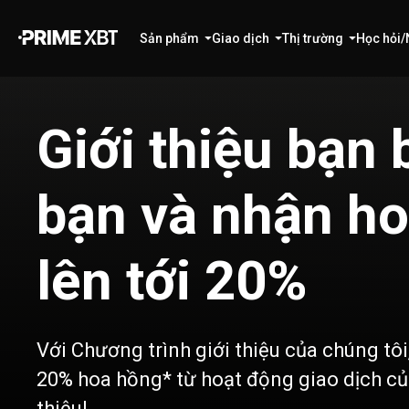
Sản phẩm
Giao dịch
Thị trường
Học hỏi/
Giới thiệu bạn 
bạn và nhận h
lên tới
20%
Với Chương trình giới thiệu của chúng tôi
20%
hoa hồng* từ hoạt động giao dịch củ
thiệu!