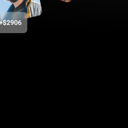
iếm
tiền