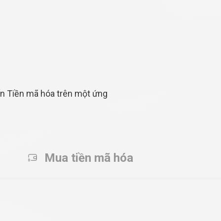
giản
phẩm
uy
nhất
ến Tiền mã hóa trên một ứng
Mua tiền mã hóa