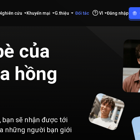
Nghiên cứu
Khuyến mại
G.thiệu
Đối tác
VI
Đăng nhập
bè của
oa hồng
, bạn sẽ nhận được tới
a những người bạn giới