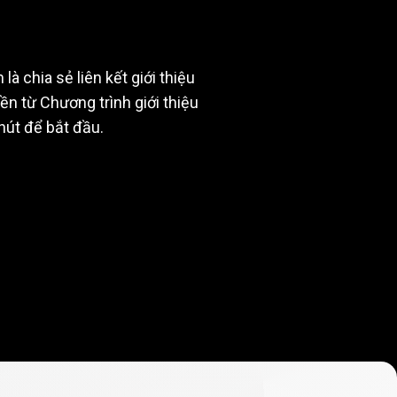
sau
3
bước
à chia sẻ liên kết giới thiệu
ền từ Chương trình giới thiệu
hút để bắt đầu.