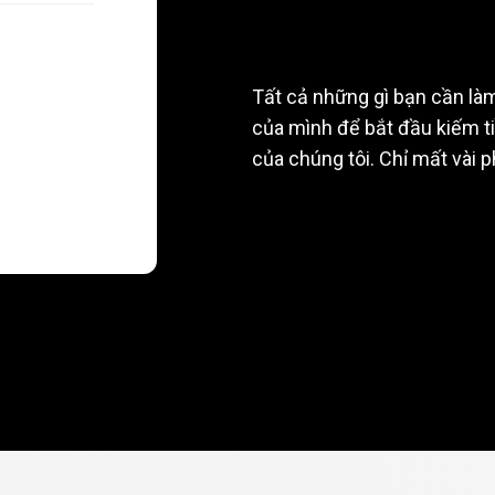
kiếm
hoa
hồng
tiền
đơn
giản
Tất cả những gì bạn cần làm l
của mình để bắt đầu kiếm ti
hoa
của chúng tôi. Chỉ mất vài p
hồng
sau
3
bước
đơn