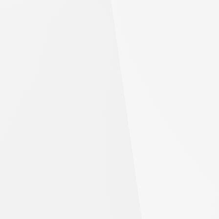
dịch
tài
Giao dịch BTC/USD, EUR/USD, SP500, Vàng, Dầu và
hơn thế nữa.
khoản
Giao dịch hiệu quả hơn
duy
Mở các vị thế quy mô lớn hơn với số vốn đầu tư ban
đầu thấp.
nhất
Lựa chọn nền tảng phù hợp với
bạn
Chọn giữa WebTrader của PrimeXBT, Ứng dụng
PrimeXBT hoặc MT5.
Mở tài khoản
Tìm hiểu thêm