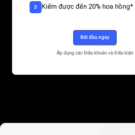
Kiếm được đến
20%
hoa hồng*
3
Bắt đầu ngay
Áp dụng các Điều khoản và Điều kiện