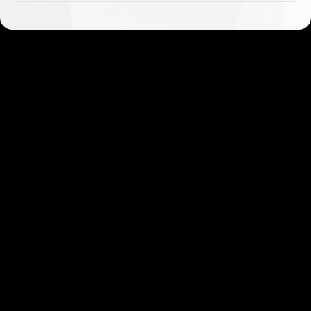
问
题
解
答
现在加入
我们的注册流程快速又简单，深受用户好评。只
需几分钟就可以开始交易！
现在加入