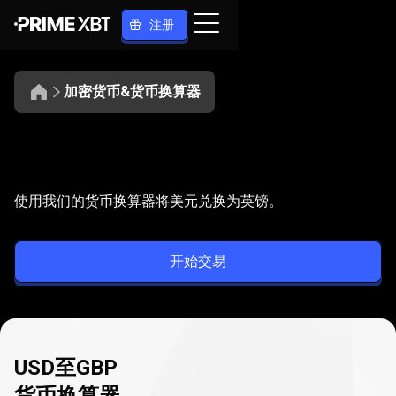
注册
加密货币&货币换算器
将
USD
将
USD
换算为
GBP
使用我们的货币换算器将美元兑换为英镑。
换
算
开始交易
为
GBP
USD至GBP