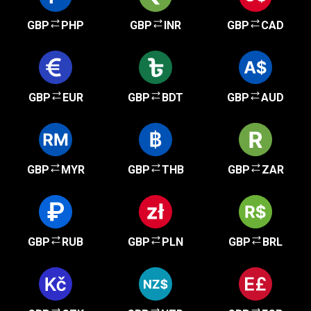
GBP
PHP
GBP
INR
GBP
CAD
GBP
EUR
GBP
BDT
GBP
AUD
GBP
MYR
GBP
THB
GBP
ZAR
GBP
RUB
GBP
PLN
GBP
BRL