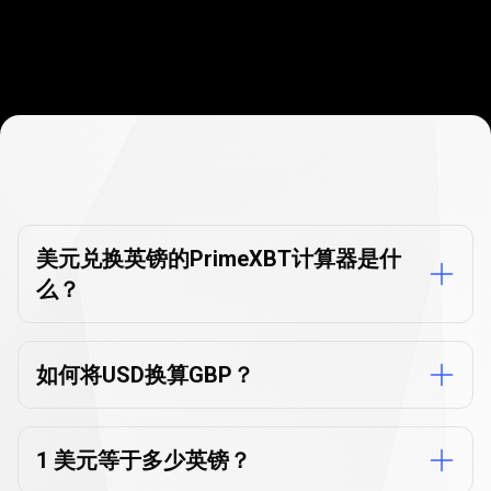
货
币
货币换算器的
常见问题解答
换
美元兑换英镑的PrimeXBT计算器是什
么？
算
器
的
如何将USD换算GBP？
常
见
1 美元等于多少英镑？