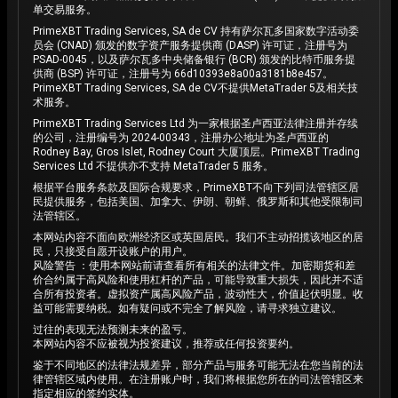
单交易服务。
PrimeXBT Trading Services, SA de CV 持有萨尔瓦多国家数字活动委
员会 (CNAD) 颁发的数字资产服务提供商 (DASP) 许可证，注册号为
PSAD-0045，以及萨尔瓦多中央储备银行 (BCR) 颁发的比特币服务提
供商 (BSP) 许可证，注册号为 66d10393e8a00a3181b8e457。
PrimeXBT Trading Services, SA de CV不提供MetaTrader 5及相关技
术服务。
PrimeXBT Trading Services Ltd 为一家根据圣卢西亚法律注册并存续
的公司，注册编号为 2024-00343，注册办公地址为圣卢西亚的
Rodney Bay, Gros Islet, Rodney Court 大厦顶层。PrimeXBT Trading
Services Ltd 不提供亦不支持 MetaTrader 5 服务。
根据平台服务条款及国际合规要求，PrimeXBT不向下列司法管辖区居
民提供服务，包括美国、加拿大、伊朗、朝鲜、俄罗斯和其他受限制司
法管辖区。
本网站内容不面向欧洲经济区或英国居民。我们不主动招揽该地区的居
民，只接受自愿开设账户的用户。
风险警告 ：使用本网站前请查看所有相关的法律文件。加密期货和差
价合约属于高风险和使用杠杆的产品，可能导致重大损失，因此并不适
合所有投资者。虚拟资产属高风险产品，波动性大，价值起伏明显。收
益可能需要纳税。如有疑问或不完全了解风险，请寻求独立建议。
过往的表现无法预测未来的盈亏。
本网站内容不应被视为投资建议，推荐或任何投资要约。
鉴于不同地区的法律法规差异，部分产品与服务可能无法在您当前的法
律管辖区域内使用。在注册账户时，我们将根据您所在的司法管辖区来
指定相应的签约实体。