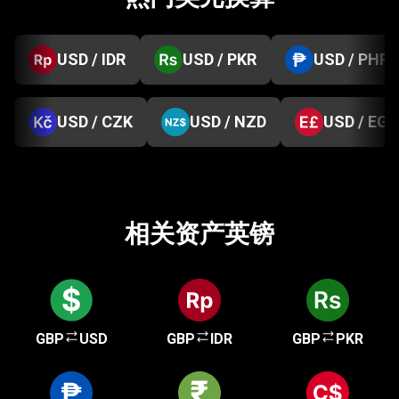
USD / IDR
USD / PKR
USD / PHP
USD / CZK
USD / NZD
USD / EGP
相关资产英镑
GBP
USD
GBP
IDR
GBP
PKR