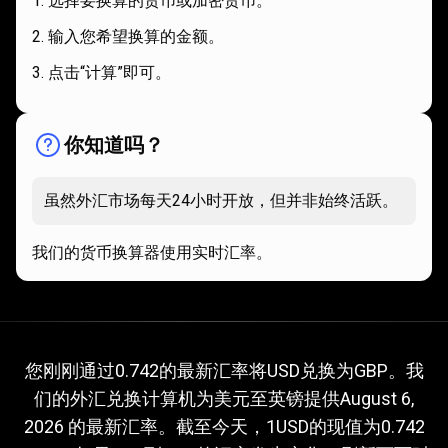
选择要换算的货币或加密货币。
输入您希望换算的金额。
点击“计算”即可。
你知道吗？
虽然外汇市场每天24小时开放，但并非始终活跃。
我们的货币换算器使用实时汇率。
当
前
当前USD换算GBP的汇率
您刚刚通过0.742的最新汇率将USD兑换为GBP。我
们的外汇兑换计算机为美元至英镑提供
August 6,
USD
2026
的最新汇率。截至今天，1USD的现值为0.742
换