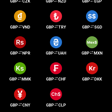
GBP
CZK
GBP
NZD
GBP
EGP
GBP
VND
GBP
TRY
GBP
SGD
GBP
NPR
GBP
UAH
GBP
MXN
GBP
MMK
GBP
CHF
GBP
DKK
GBP
CNY
GBP
CLP