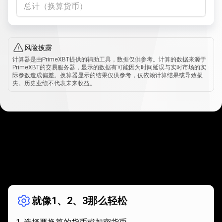
总计（换算货币）
风险披露
计算器是由PrimeXBT提供的辅助工具，数据仅供参考。计算的数据来源于
PrimeXBT的交易服务器，显示的数据有可能因为时间延误与实时市场的实
际参数造成偏差。换算器显示的结果仅供参考，仅依赖计算结果或导致损
失。历史业绩不代表未来收益。
如
何
如何使用？
使
就像1、2、3那么轻松
用？