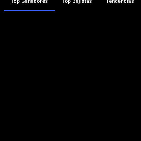
Top Ganadores
Top Bajistas
Tendencias
Top Ganadores
144,28
SHOP
14,95 %
Shopify Inc
0,1351
THETA / USD
6,14 %
Theta Network
4,076
UNI / USD
3,43 %
Uniswap
100,76
INTC
3,34 %
Intel Corporation
0,866
AXS / USD
2,49 %
Axie Infinity