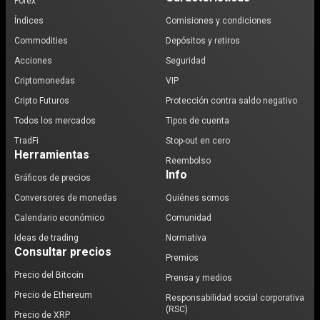
Forex
Índices
Comisiones y condiciones
Commodities
Depósitos y retiros
Acciones
Seguridad
Criptomonedas
VIP
Cripto Futuros
Protección contra saldo negativo
Todos los mercados
Tipos de cuenta
TradFi
Stop-out en cero
Herramientas
Reembolso
Info
Gráficos de precios
Conversores de monedas
Quiénes somos
Calendario económico
Comunidad
Ideas de trading
Normativa
Consultar precios
Premios
Precio del Bitcoin
Prensa y medios
Precio de Ethereum
Responsabilidad social corporativa
(RSC)
Precio de XRP