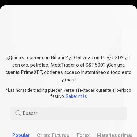
Una
sola
Una
sola
cuenta
para
cuenta
todas
tus
necesidades
de
para
trading
¿Quieres operar con Bitcoin? ¿O tal vez con EUR/USD? ¿O
todas
con oro, petróleo, MetaTrader o el S&P500? ¡Con una
cuenta PrimeXBT, obtienes acceso instantáneo a todo esto
tus
y más!
necesidades
*Las horas de trading pueden verse afectadas durante el periodo
festivo.
Saber más
de
trading
Buscar
Popular
Cripto Futuros
Forex
Materias primas