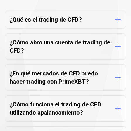
sobre
trading
de
CFD
el
¿Qué es el trading de CFD?
trading
de
¿Cómo abro una cuenta de trading de
CFD
CFD?
¿En qué mercados de CFD puedo
hacer trading con PrimeXBT?
¿Cómo funciona el trading de CFD
utilizando apalancamiento?