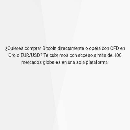
Todo
lo
Todo
lo
que
necesitas
para
que
triunfar
¿Quieres comprar Bitcoin directamente o opera con CFD en
necesitas
Oro o EUR/USD? Te cubrimos con acceso a más de 100
mercados globales en una sola plataforma.
para
triunfar
Paga menos y opera más
Al operar con nosotros, puedes empezar poco a poco
y seguir ganando a lo grande.
Abre operaciones más grandes con menos dinero
utilizando el apalancamiento