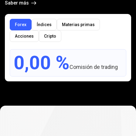
Saber más
Forex
Índices
Materias primas
Acciones
Cripto
0,00 %
Comisión de trading
Preguntas
frecuentes
Preguntas
frecuentes
sobre
el