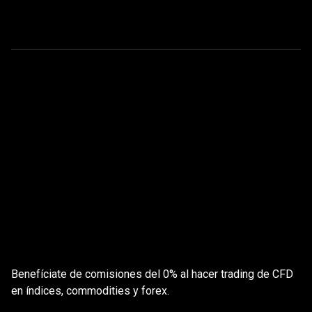
Sin
comisiones,
Sin
comisiones,
sin
sin
problemas
Benefíciate de comisiones del 0% al hacer trading de CFD
problemas
en índices, commodities y forex.