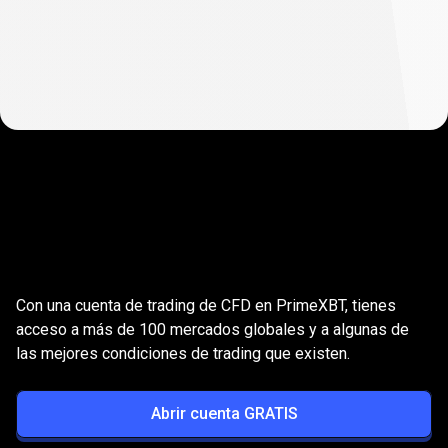
¿Por
qué
¿Por
qué
operar
CFD
con
operar
nosotros?
Con una cuenta de trading de CFD en PrimeXBT, tienes
CFD
acceso a más de 100 mercados globales y a algunas de
las mejores condiciones de trading que existen.
con
nosotros?
Abrir cuenta GRATIS