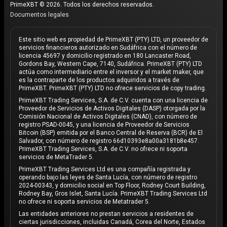
PrimeXBT © 2026. Todos los derechos reservados.
Documentos legales
Este sitio web es propiedad de PrimeXBT (PTY) LTD, un proveedor de
servicios financieros autorizado en Sudáfrica con el número de
licencia 45697 y domicilio registrado en 180 Lancaster Road,
Gordons Bay, Western Cape, 7140, Sudáfrica. PrimeXBT (PTY) LTD
actúa como intermediario entre el inversor y el market maker, que
es la contraparte de los productos adquiridos a través de
PrimeXBT. PrimeXBT (PTY) LTD no ofrece servicios de copy trading.
PrimeXBT Trading Services, S.A. de C.V. cuenta con una licencia de
Proveedor de Servicios de Activos Digitales (DASP) otorgada por la
Comisión Nacional de Activos Digitales (CNAD), con número de
registro PSAD-0045, y una licencia de Proveedor de Servicios
Bitcoin (BSP) emitida por el Banco Central de Reserva (BCR) de El
Salvador, con número de registro 66d10393e8a00a3181b8e457.
PrimeXBT Trading Services, S.A. de C.V. no ofrece ni soporta
servicios de MetaTrader 5.
PrimeXBT Trading Services Ltd es una compañía registrada y
operando bajo las leyes de Santa Lucía, con número de registro
2024-00343, y domicilio social en Top Floor, Rodney Court Building,
Rodney Bay, Gros Islet, Santa Lucía. PrimeXBT Trading Services Ltd
no ofrece ni soporta servicios de Metatrader 5.
Las entidades anteriores no prestan servicios a residentes de
ciertas jurisdicciones, incluidas Canadá, Corea del Norte, Estados