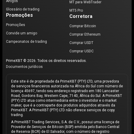
Artigos
MT para WebTrader
Glossário de trading
MT5 Pro
Promoções
Corretora
Promoções
Comprar Bitcoin
Convide um amigo
Comprar Ethereum
Campeonatos de trading
Comprar USDT
Comprar USDC
PrimeXBT © 2026. Todos os direitos reservados.
Documentos jurídicos
Este site é de propriedade da PrimeXBT (PTY) LTD, uma provedora
de serviços financeiros autorizada na África do Sul com número de
licença 45697, tendo seu endereço registrado em 180 Lancaster
Road, Gordons Bay, Western Cape, 7140, África do Sul. A PrimeXBT
(PTY) LTD atua como intermediária entre o investidor e o market
maker, que é a contraparte dos produtos adquiridos através da
PrimeXBT. A PrimeXBT (PTY) LTD não oferece serviços de copy
trading.
A PrimeXBT Trading Services, S.A. de C.V., possui uma licença de
Provedor de Serviços de Bitcoin (BSP) emitida pelo Banco Central
de Reserva (BCR) de El Salvador, com o número de registro