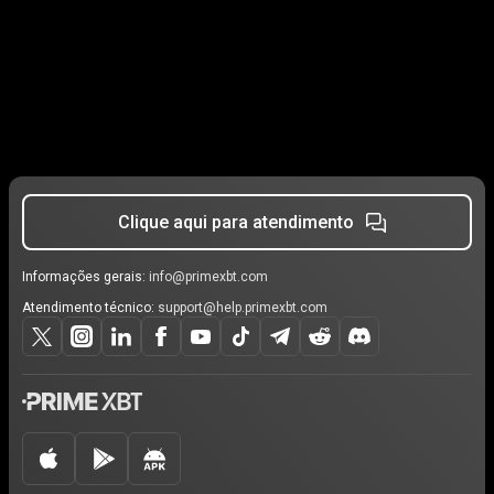
Clique aqui para atendimento
Informações gerais:
info@primexbt.com
Atendimento técnico:
support@help.primexbt.com