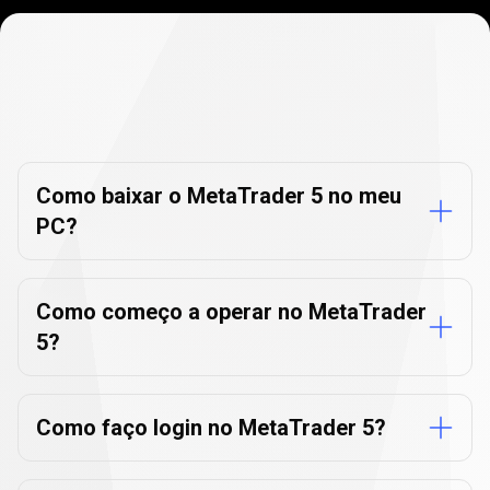
Perguntas
frequentes
Perguntas
frequentes
do
do
MetaTrader
5
MetaTrader
Como baixar o MetaTrader 5 no meu
PC?
5
Como começo a operar no MetaTrader
5?
Como faço login no MetaTrader 5?