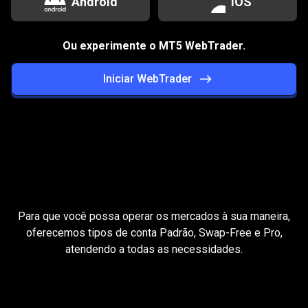
Android
iOS
Ou experimente o MT5 WebTrader.
Iniciar WebTrader
Tipos
de
Tipos
de
conta
para
cada
conta
estratégia
de
trading
Para que você possa operar os mercados à sua maneira,
para
oferecemos tipos de conta Padrão, Swap-Free e Pro,
atendendo a todas as necessidades.
cada
estratégia