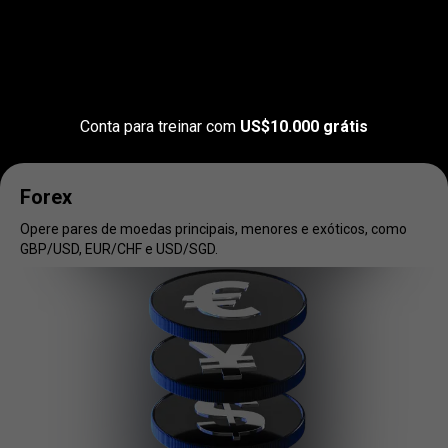
Opere
nos
Opere
nos
seus
mercados
seus
favoritos
Conta para treinar com
US$10.000 grátis
mercados
favoritos
Forex
Opere pares de moedas principais, menores e exóticos, como
GBP/USD, EUR/CHF e USD/SGD.