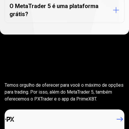
O MetaTrader 5 é uma plataforma
grátis?
Plataformas
de
Plataformas
de
trading
trading
para
todas
as
necessidades
Temos orgulho de oferecer para você o máximo de opções
para
para trading. Por isso, além do MetaTrader 5, também
oferecemos o PXTrader e o app da PrimeXBT.
todas
as
necessidades