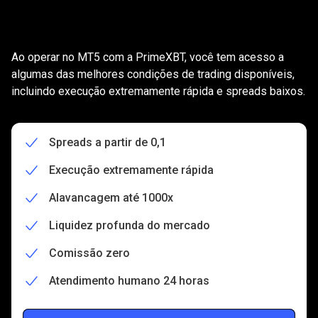
Aproveite
condições
Aproveite
condições
superiores
superiores
operando
no
MT5
Ao operar no MT5 com a PrimeXBT, você tem acesso a
operando
algumas das melhores condições de trading disponíveis,
incluindo execução extremamente rápida e spreads baixos.
no
MT5
Spreads a partir de 0,1
Execução extremamente rápida
Alavancagem até 1000x
Liquidez profunda do mercado
Comissão zero
Atendimento humano 24 horas