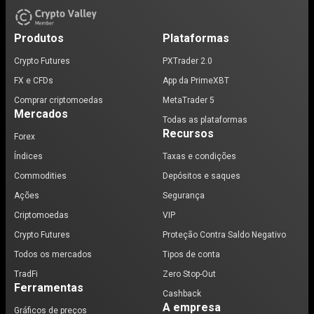
Produtos
Plataformas
Crypto Futures
PXTrader 2.0
FX e CFDs
App da PrimeXBT
Comprar criptomoedas
MetaTrader 5
Mercados
Todas as plataformas
Recursos
Forex
Índices
Taxas e condições
Commodities
Depósitos e saques
Ações
Segurança
Criptomoedas
VIP
Crypto Futures
Proteção Contra Saldo Negativo
Todos os mercados
Tipos de conta
TradFi
Zero Stop-Out
Ferramentas
Cashback
A empresa
Gráficos de preços