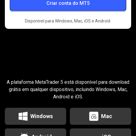
Criar conta do MT5
Disponível para Windows, Mac, iOS e Android.
Baixe
o
Baixe
o
MT5
para
todos
os
seus
MT5
dispositivos
A plataforma MetaTrader 5 está disponível para download
para
grátis em qualquer dispositivo, incluindo Windows, Mac,
Android e iOS.
todos
os
Windows
Mac
seus
dispositivos