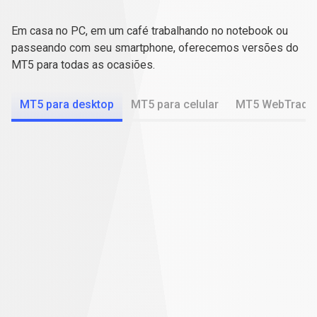
MetaTrader
em
qualquer
um
dos
seus
5
dispositivos
Em casa no PC, em um café trabalhando no notebook ou
em
passeando com seu smartphone, oferecemos versões do
MT5 para todas as ocasiões.
qualquer
um
MT5 para desktop
MT5 para celular
MT5 WebTrade
dos
seus
Opere sem complicação
dispositivos
O MT5 funciona no macOS, sem necessidade de software
adicional.
Escolha entre mais de 100 mercados
Opere CFDs de criptomoedas, Forex, índices e
commodities.
Use ferramentas especializadas
Planeje suas operações com uma variedade de