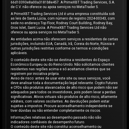
66d10393e8a00a3181b8e457. A PrimeXBT Trading Services, S.A.
de C.V. não oferece ou apoia serviços no MetaTrader 5.
A PrimeXBT Trading Services Ltd é uma empresa constituída sob
as leis de Santa Lúcia, com número de registro 2024-00343, com
sede no endereço Top Floor, Rodney Court Building, Rodney Bay,
Gros Islet, Saint Lucia. A PrimeXBT Trading Services Ltd não
oferece ou apoia serviços no MetaTrader 5.
As entidades acima não oferecem serviços a residentes de certas
jurisdições, incluindo EUA, Canadá, Irã, Coreia do Norte, Rússia e
outras jurisdições restritas conforme os termos e condições
aplicáveis.
O conteúdo deste site não se destina a residentes do Espaço
Econômico Europeu ou do Reino Unido. Não solicitamos clientes
residentes nas regiões acima e só aceitamos clientes que se
registrem por iniciativa própria.
Aviso de risco: antes de usar este site ou seus serviços, você
deve analisar toda a documentação legal relevante. Crypto Futures
e CFDs são produtos alavancados de alto risco que podem não ser
adequados para todos os investidores, pois podem levar a perdas
significativas. Ativos virtuais são produtos de alto risco, altamente
voláteis, com valores oscilantes. As devoluções podem estar
sujeitas a impostos. Procure aconselhamento independente se
tiver dúvidas ou não entender completamente os riscos.
Informações relativas ao desempenho passado não são
indicadores confiáveis de desempenho futuro.
O conteúdo deste site não constitui aconselhamento ou