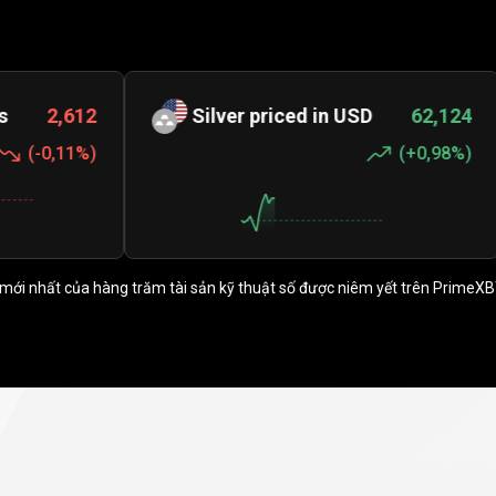
2
Silver priced in USD
62,124
U
%
)
(
+0,98%
)
mới nhất của hàng trăm tài sản kỹ thuật số được niêm yết trên PrimeXB