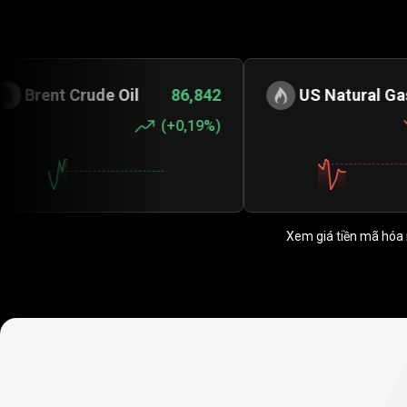
Crude Oil
86,842
US Natural Gas
2,61
(
+0,19%
)
(
-0,11
Xem giá tiền mã hóa 