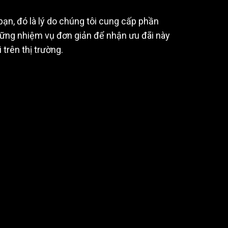
ần
thưởng
ạn, đó là lý do chúng tôi cung cấp phần
hững nhiệm vụ đơn giản để nhận ưu đãi này
 trên thị trường.
Nhiệm vụ của nhà giao
dịch
US$
Giao dịch Forex, CFD lên đến
9.000.000 US$
Nhận tiền thưởng
Áp dụng các Điều khoản và Điều kiện