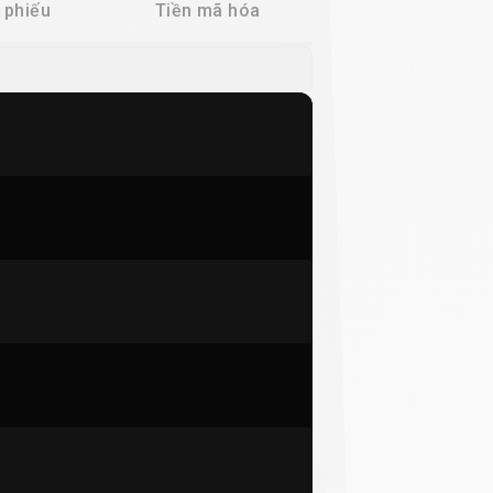
 phiếu
Tiền mã hóa