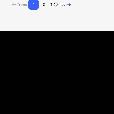
Trước
1
2
Tiếp theo
g
nhiệm
vụ
đơn
n