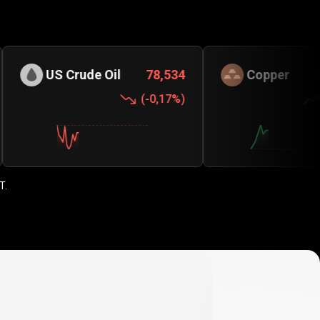
S Crude Oil
78,534
Copper
14.184,55
(
-0,17%
)
(
+0,66%
)
T.