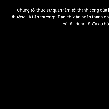
nhiệm
và
kiếm
ph
Chúng tôi thực sự quan tâm tới thành công của b
thưởng và tiền thưởng*. Bạn chỉ cần hoàn thành n
vụ
và tận dụng tối đa cơ hội
đơn
giản
Nhiệm vụ của nhà giao
dịch
và
20 
Giao dịch Forex, CFD lên đến
1.500.000 US$
kiếm
Nhận tiền thưởng
phần
Áp dụng các Điều khoản và Điều kiện