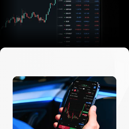
PRO
条
PRO条件
专为活跃交易者
件
专
为
活
跃