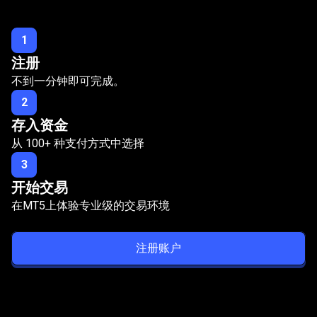
三
账户
步
1
注册
即
不到一分钟即可完成。
可
2
轻
存入资金
松
从
100
+ 种支付方式中选择
开
3
开始交易
设
在MT5上体验专业级的交易环境
您
的
注册账户
PRO
账