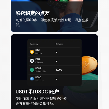
交
紧密稳定的点差
易
点差低至0.0点。即使在高波动性时期，滑点也很
者
低。
USDT 和 USDC 账户
使用加密货币为您的交易账户注资
并将其用作保证金抵押品。