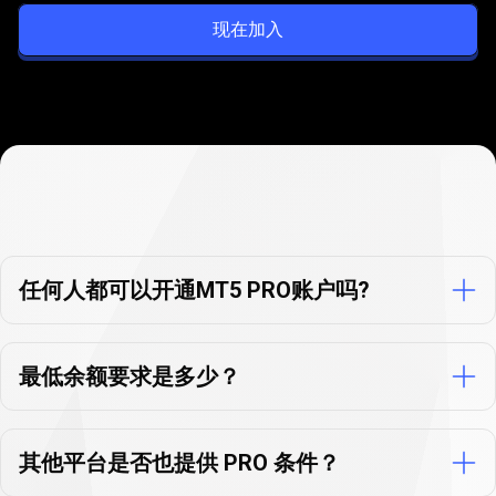
现在加入
PrimeXBT
PRO
PrimeXBT
PRO
账户
常见问题解答
账
任何人都可以开通MT5 PRO账户吗?
户
常
最低余额要求是多少？
见
问
其他平台是否也提供 PRO 条件？
题