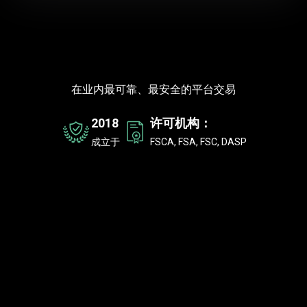
获
得
获得全球数百万交易者的信赖
在业内最可靠、最安全的平台交易
全
2018
许可机构：
球
成立于
FSCA, FSA, FSC, DASP
数
百
万
交
易
者
的