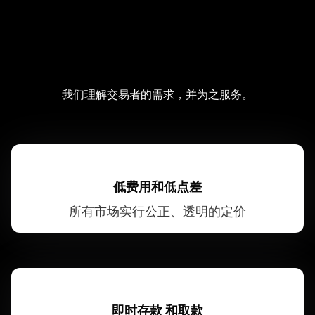
交
易
交易者为什么选择
PrimeXBT？
我们理解交易者的需求，并为之服务。
者
为
什
么
低费用和低点差
所有市场实行公正、透明的定价
选
择
PrimeXBT？
即时存款
和取款