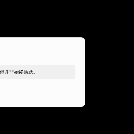
，但并非始终活跃。
。