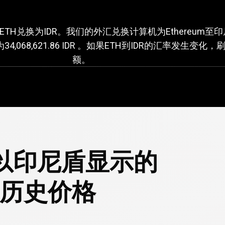
ETH换算IDR的汇率
率将ETH兑换为IDR。我们的外汇兑换计算机为Ethereum至
,068,621.86 IDR 。如果ETH到IDR的汇率发生变
额。
H
 以印尼盾显示的
m的历史价格