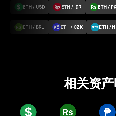
ETH / USD
ETH / IDR
ETH / P
ETH / BRL
ETH / CZK
ETH / 
相关资产