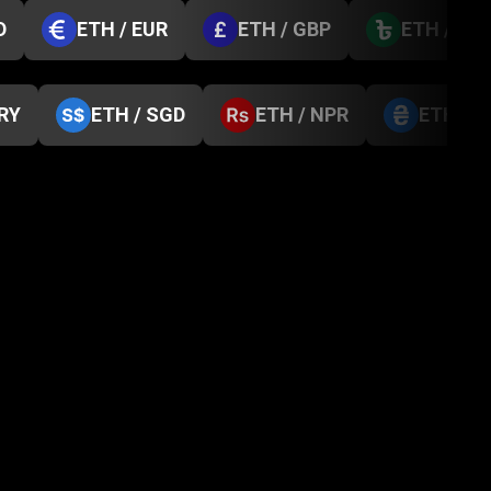
D
ETH / EUR
ETH / GBP
ETH / BD
TRY
ETH / SGD
ETH / NPR
ETH / 