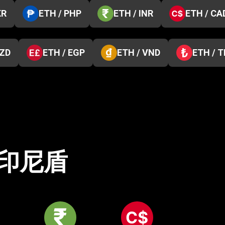
KR
ETH / PHP
ETH / INR
ETH / CA
NZD
ETH / EGP
ETH / VND
ETH / 
印尼盾