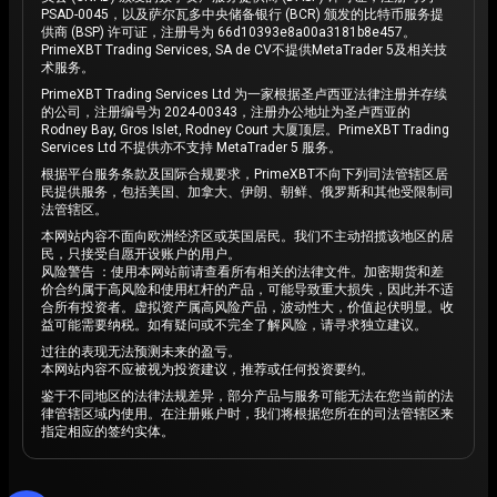
PSAD-0045，以及萨尔瓦多中央储备银行 (BCR) 颁发的比特币服务提
供商 (BSP) 许可证，注册号为 66d10393e8a00a3181b8e457。
PrimeXBT Trading Services, SA de CV不提供MetaTrader 5及相关技
术服务。
PrimeXBT Trading Services Ltd 为一家根据圣卢西亚法律注册并存续
的公司，注册编号为 2024-00343，注册办公地址为圣卢西亚的
Rodney Bay, Gros Islet, Rodney Court 大厦顶层。PrimeXBT Trading
Services Ltd 不提供亦不支持 MetaTrader 5 服务。
根据平台服务条款及国际合规要求，PrimeXBT不向下列司法管辖区居
民提供服务，包括美国、加拿大、伊朗、朝鲜、俄罗斯和其他受限制司
法管辖区。
本网站内容不面向欧洲经济区或英国居民。我们不主动招揽该地区的居
民，只接受自愿开设账户的用户。
风险警告 ：使用本网站前请查看所有相关的法律文件。加密期货和差
价合约属于高风险和使用杠杆的产品，可能导致重大损失，因此并不适
合所有投资者。虚拟资产属高风险产品，波动性大，价值起伏明显。收
益可能需要纳税。如有疑问或不完全了解风险，请寻求独立建议。
过往的表现无法预测未来的盈亏。
本网站内容不应被视为投资建议，推荐或任何投资要约。
鉴于不同地区的法律法规差异，部分产品与服务可能无法在您当前的法
律管辖区域内使用。在注册账户时，我们将根据您所在的司法管辖区来
指定相应的签约实体。