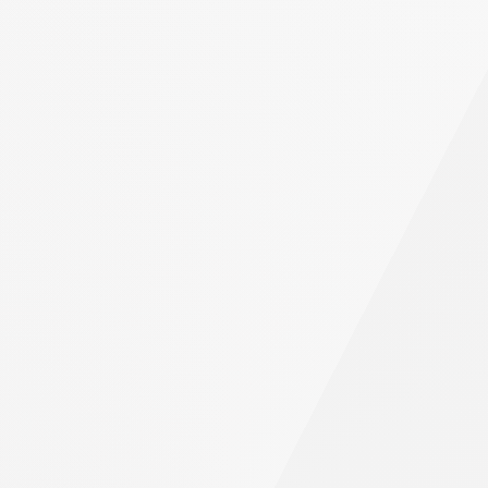
dengan
PrimeXBT?