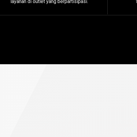
layanan di outlet yang berpartisipasi.
i
Kripto
dengan
XBT?