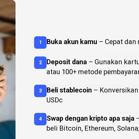
Cara
Beli
Cara
Beli
Kript
Buka akun kamu
– Cepat dan
1
Kripto
Deposit dana
– Gunakan kartu 
2
atau
100
+ metode pembayaran
Beli stablecoin
– Konversikan
3
USDc
Swap dengan kripto apa saja
–
4
beli Bitcoin, Ethereum, Solana