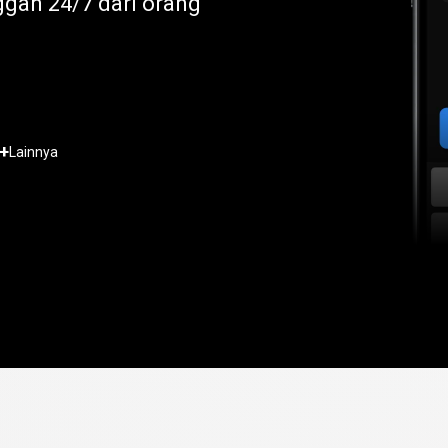
gan 24/7 dari orang
+
Lainnya