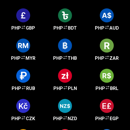
PHP
GBP
PHP
BDT
PHP
AUD
PHP
MYR
PHP
THB
PHP
ZAR
PHP
RUB
PHP
PLN
PHP
BRL
PHP
CZK
PHP
NZD
PHP
EGP