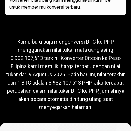
Konverter Mata Uang kami menggunakan kurs live
untuk memberimu konversi terbaru.
Nilai
tukar
Nilai
tukar
BTC
ke
PHP
saat
ini
Kamu baru saja mengonversi BTC ke PHP
menggunakan nilai tukar mata uang asing
BTC
3.932.107,613 terkini. Konverter Bitcoin ke Peso
ke
Filipina kami memiliki harga terbaru dengan nilai
PHP
tukar dari
9 Agustus 2026
. Pada hari ini, nilai terakhir
dari 1 BTC adalah 3.932.107,613 PHP. Jika terdapat
saat
perubahan dalam nilai tukar BTC ke PHP, jumlahnya
ini
akan secara otomatis dihitung ulang saat
menyegarkan halaman.