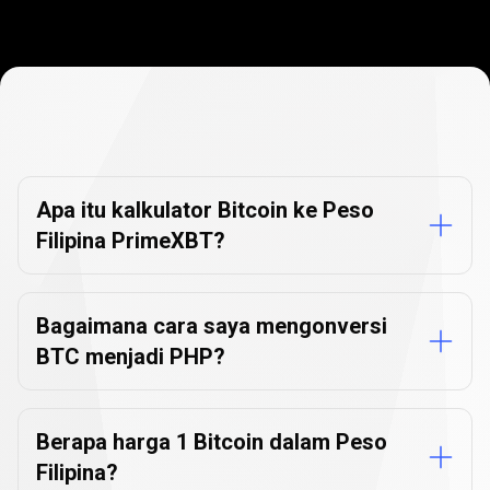
FAQ
Konverter
FAQ
Konverter
Mata
Uang
Mata
Apa itu kalkulator Bitcoin ke Peso
Filipina PrimeXBT?
Uang
Bagaimana cara saya mengonversi
BTC menjadi PHP?
Berapa harga 1 Bitcoin dalam Peso
Filipina?