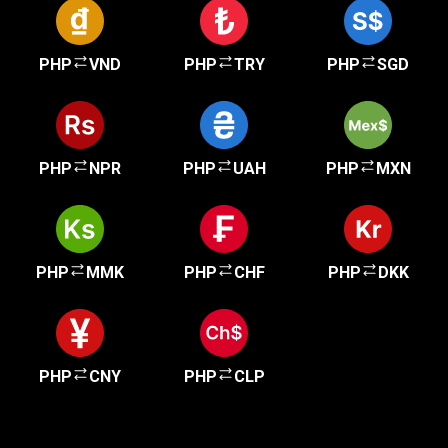
PHP
VND
PHP
TRY
PHP
SGD
PHP
NPR
PHP
UAH
PHP
MXN
PHP
MMK
PHP
CHF
PHP
DKK
PHP
CNY
PHP
CLP