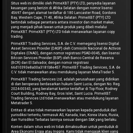
Situs web ini dimiliki oleh PrimeXBT (PTY) LTD, penyedia layanan
keuangan yang berizin di Afrika Selatan dengan nomor lisensi
45697 dengan alamat terdaftar di 180 Lancaster Road, Gordons
Bay, Western Cape, 7140, Afrika Selatan. PrimeXBT (PTY) LTD
bertindak sebagai perantara antara investor dan market maker,
yang menjadi pihak lawan untuk produk yang dibeli melalui
PrimeXBT. PrimeXBT (PTY) LTD tidak menawarkan layanan copy
trading.
PrimeXBT Trading Services, S.A. de C.V. memegang lisensi Digital
Asset Services Provider (DASP) oleh Comisión Nacional de Activos
Digitales (CNAD), dengan nomor registrasi PSAD-0045, dan lisensi
Bitcoin Services Provider (BSP) oleh Banco Central de Reserva
(BCR) dari El Salvador, dengan nomor registrasi
66d10393e8a00a3181b8e457. PrimeXBT Trading Services, S.A. de
C.V. tidak menawarkan atau mendukung layanan MetaTrader 5.
PrimeXBT Trading Services Ltd, adalah perusahaan yang didirikan
di dan beroperasi berdasarkan hukum Saint Lucia, dengan No. Reg.
2024-00343, yang beralamat kantor terdaftar di Top Floor, Rodney
Court Building, Rodney Bay, Gros Islet, Saint Lucia. PrimeXBT
Trading Services Ltd tidak menawarkan atau mendukung layanan
Metatrader 5.
Entitas di atas tidak menawarkan layanan kepada penduduk dari
yurisdiksi tertentu, termasuk AS, Kanada, Iran, Korea Utara, Rusia,
dan Yurisdiksi Terbatas lainnya sesuai dengan S&K yang berlaku.
Konten dalam situs web ini tidak dimaksudkan untuk penduduk di
Area Ekonomi Eropa atau Inggris. Kami tidak mengajak klien yang