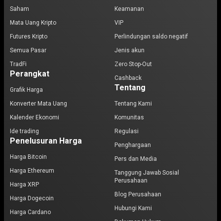
Saham
Keamanan
Mata Uang Kripto
VIP
Futures Kripto
Perlindungan saldo negatif
Semua Pasar
Jenis akun
TradFi
Zero Stop-Out
Perangkat
Cashback
Tentang
Grafik Harga
Konverter Mata Uang
Tentang Kami
Kalender Ekonomi
Komunitas
Ide trading
Regulasi
Penelusuran Harga
Penghargaan
Harga Bitcoin
Pers dan Media
Harga Ethereum
Tanggung Jawab Sosial
Perusahaan
Harga XRP
Blog Perusahaan
Harga Dogecoin
Hubungi Kami
Harga Cardano