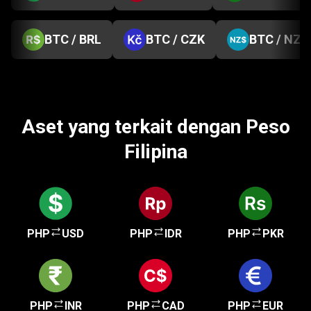
BTC / BRL
BTC / CZK
BTC / NZD
Aset yang terkait dengan Peso
Filipina
PHP
USD
PHP
IDR
PHP
PKR
PHP
INR
PHP
CAD
PHP
EUR