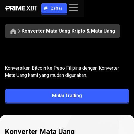
Daftar
Konverter Mata Uang Kripto & Mata Uang
Konversikan
BTC
Konversikan
BTC
ke
PHP
Konversikan Bitcoin ke Peso Filipina dengan Konverter
ke
Mata Uang kami yang mudah digunakan.
PHP
Mulai Trading
Konverter Mata Uang