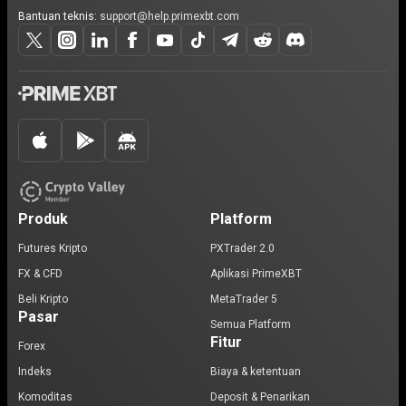
Bantuan teknis:
support@help.primexbt.com
Produk
Platform
Futures Kripto
PXTrader 2.0
FX & CFD
Aplikasi PrimeXBT
Beli Kripto
MetaTrader 5
Pasar
Semua Platform
Fitur
Forex
Indeks
Biaya & ketentuan
Komoditas
Deposit & Penarikan