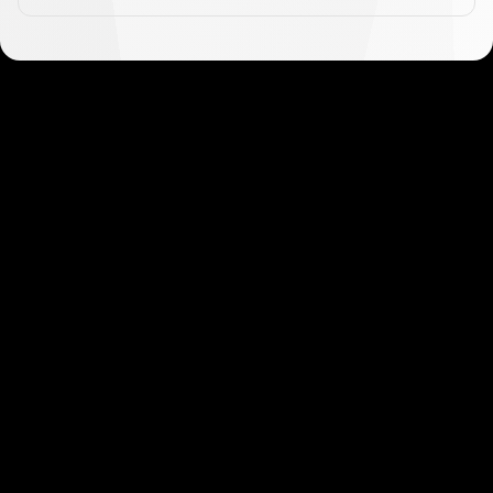
Mulai dalam hitungan menit
Klien kami menyukai betapa cepat dan
mudahnya pendaftaran kami. Hanya perlu
beberapa menit untuk memulai!
Mulai