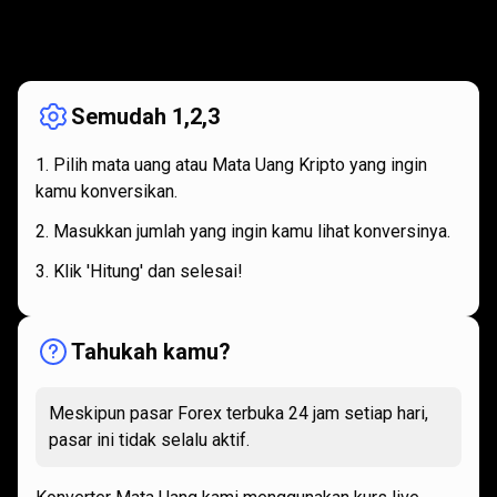
Bagaimana
cara
Bagaimana
cara
kerjanya
kerjanya
Semudah 1,2,3
Pilih mata uang atau Mata Uang Kripto yang ingin
kamu konversikan.
Masukkan jumlah yang ingin kamu lihat konversinya.
Klik 'Hitung' dan selesai!
Tahukah kamu?
Meskipun pasar Forex terbuka 24 jam setiap hari,
pasar ini tidak selalu aktif.