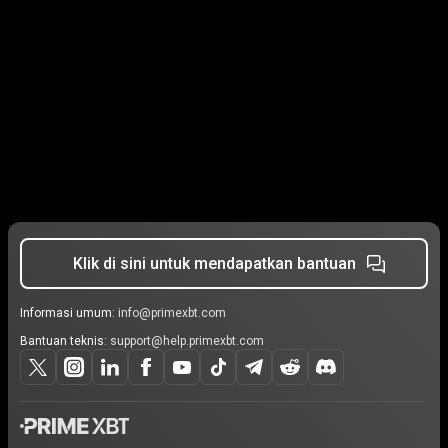
Klik di sini untuk mendapatkan bantuan
Informasi umum:
info@primexbt.com
Bantuan teknis:
support@help.primexbt.com