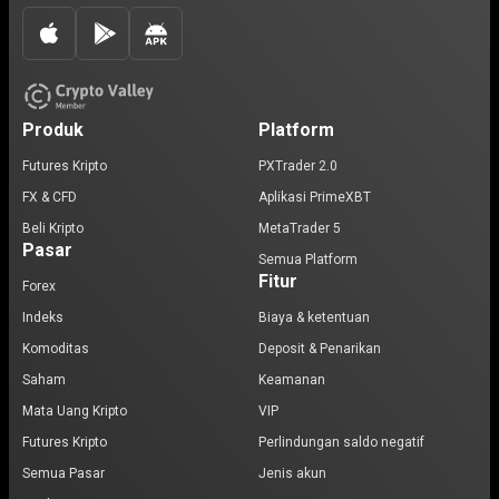
Produk
Platform
Futures Kripto
PXTrader 2.0
FX & CFD
Aplikasi PrimeXBT
Beli Kripto
MetaTrader 5
Pasar
Semua Platform
Fitur
Forex
Indeks
Biaya & ketentuan
Komoditas
Deposit & Penarikan
Saham
Keamanan
Mata Uang Kripto
VIP
Futures Kripto
Perlindungan saldo negatif
Semua Pasar
Jenis akun