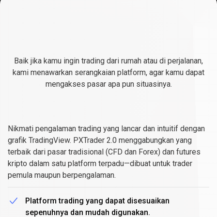
Platform
trading
Platform
trading
untuk
setiap
untuk
kebutuhan
Baik jika kamu ingin trading dari rumah atau di perjalanan,
setiap
kami menawarkan serangkaian platform, agar kamu dapat
mengakses pasar apa pun situasinya.
kebutuhan
PXTrader
2.0
PXTrader
2.0
Nikmati pengalaman trading yang lancar dan intuitif dengan
grafik TradingView. PXTrader 2.0 menggabungkan yang
terbaik dari pasar tradisional (CFD dan Forex) dan futures
kripto dalam satu platform terpadu—dibuat untuk trader
pemula maupun berpengalaman.
Platform trading yang dapat disesuaikan
sepenuhnya dan mudah digunakan.