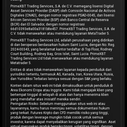
PrimeXBT Trading Services, S.A. de C.V. memegang lisensi Digital
Asset Services Provider (DASP) oleh Comisión Nacional de Activos
Digitales (CNAD), dengan nomor registrasi PSAD-0045, dan lisensi
Bitcoin Services Provider (BSP) oleh Banco Central de Reserva
(BCR) dari El Salvador, dengan nomor registrasi
66d10393e8a00a3181b8e457. PrimeXBT Trading Services, S.A. de
C.V. tidak menawarkan atau mendukung layanan MetaTrader 5.
PrimeXBT Trading Services Ltd, adalah perusahaan yang didirikan
di dan beroperasi berdasarkan hukum Saint Lucia, dengan No. Reg.
2024-00343, yang beralamat kantor terdaftar di Top Floor, Rodney
Court Building, Rodney Bay, Gros Islet, Saint Lucia. PrimeXBT
Trading Services Ltd tidak menawarkan atau mendukung layanan
Metatrader 5.
Entitas di atas tidak menawarkan layanan kepada penduduk dari
yurisdiksi tertentu, termasuk AS, Kanada, Iran, Korea Utara, Rusia,
dan Yurisdiksi Terbatas lainnya sesuai dengan S&K yang berlaku.
Konten dalam situs web ini tidak dimaksudkan untuk penduduk di
Area Ekonomi Eropa atau Inggris. Kami tidak mengajak klien yang
bertempat tinggal di wilayah di atas dan hanya menerima klien
yang mendaftar atas inisiatif mereka sendiri.
Peringatan Risiko: Sebelum menggunakan situs web ini atau
layanannya, kamu harus meninjau semua dokumentasi hukum
yang terkait. Futures Kripto dan CFD memiliki risiko yang tinggi,
produk dengan leverage mungkin tidak cocok untuk semua
investor, karena dapat menyebabkan kerugian yang signifikan. Aset
virtual merupakan produk berisiko tinggi, volatilitas tinggi, dengan