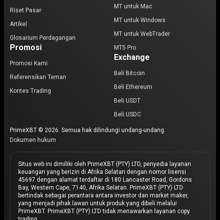
MT untuk Mac
Riset Pasar
MT untuk Windows
Artikel
MT untuk WebTrader
Glosarium Perdagangan
Promosi
MT5 Pro
Exchange
Promosi Kami
Beli Bitcoin
Referensikan Teman
Beli Ethereum
Kontes Trading
Beli USDT
Beli USDC
PrimeXBT © 2026. Semua hak dilindungi undang-undang.
Dokumen hukum
Situs web ini dimiliki oleh PrimeXBT (PTY) LTD, penyedia layanan
keuangan yang berizin di Afrika Selatan dengan nomor lisensi
45697 dengan alamat terdaftar di 180 Lancaster Road, Gordons
Bay, Western Cape, 7140, Afrika Selatan. PrimeXBT (PTY) LTD
bertindak sebagai perantara antara investor dan market maker,
yang menjadi pihak lawan untuk produk yang dibeli melalui
PrimeXBT. PrimeXBT (PTY) LTD tidak menawarkan layanan copy
trading.