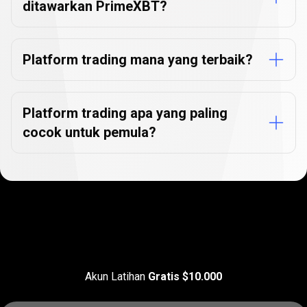
ditawarkan PrimeXBT?
Platform trading mana yang terbaik?
Platform trading apa yang paling
cocok untuk pemula?
Pasar
yang
Pasar
yang
tersedia
Akun Latihan
Gratis $10.000
tersedia