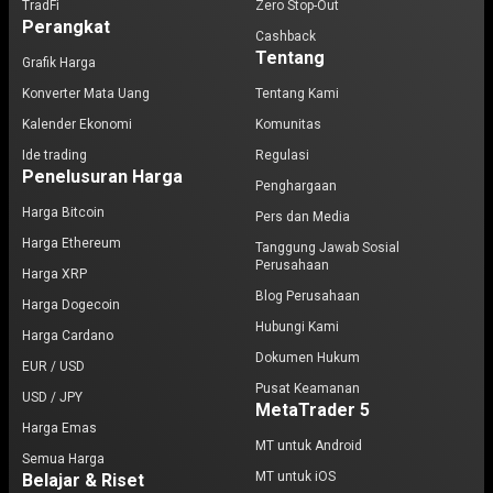
TradFi
Zero Stop-Out
Perangkat
Cashback
Tentang
Grafik Harga
Konverter Mata Uang
Tentang Kami
Kalender Ekonomi
Komunitas
Ide trading
Regulasi
Penelusuran Harga
Penghargaan
Harga Bitcoin
Pers dan Media
Harga Ethereum
Tanggung Jawab Sosial
Perusahaan
Harga XRP
Blog Perusahaan
Harga Dogecoin
Hubungi Kami
Harga Cardano
Dokumen Hukum
EUR / USD
Pusat Keamanan
USD / JPY
MetaTrader 5
Harga Emas
MT untuk Android
Semua Harga
MT untuk iOS
Belajar & Riset