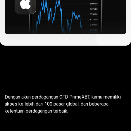
Mengapa
trading
Mengapa
trading
dengan
dengan
PrimeXBT?
Dengan akun perdagangan CFD PrimeXBT, kamu memiliki
PrimeXBT?
akses ke lebih dari 100 pasar global, dan beberapa
ketentuan perdagangan terbaik.