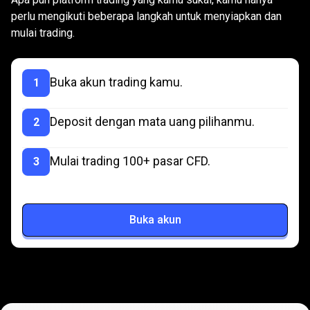
3
perlu mengikuti beberapa langkah untuk menyiapkan dan
mulai trading.
langkah
Buka akun trading kamu.
1
Deposit dengan mata uang pilihanmu.
2
Mulai trading 100+ pasar CFD.
3
Buka akun