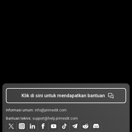
Klik di sini untuk mendapatkan bantuan
Informasi umum:
info@primexbt.com
Bantuan teknis:
support@help.primexbt.com