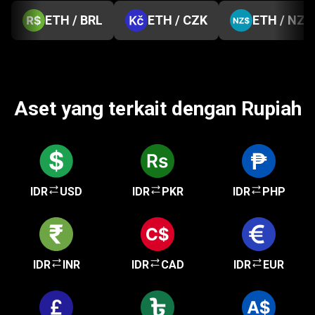
ETH / BRL
ETH / CZK
ETH / NZD
Aset yang terkait dengan Rupiah
IDR
USD
IDR
PKR
IDR
PHP
IDR
INR
IDR
CAD
IDR
EUR