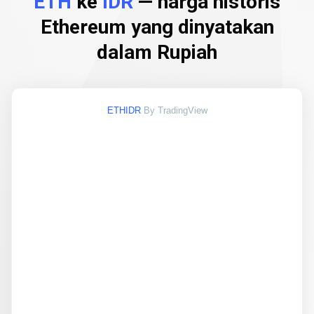
ETH
ke
IDR
— harga historis
Ethereum yang dinyatakan
dalam Rupiah
ETHIDR
By TradingView