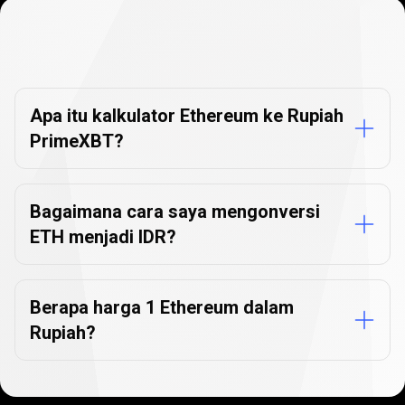
FAQ
Konverter
FAQ
Konverter
Mata
Uang
Mata
Apa itu kalkulator Ethereum ke Rupiah
PrimeXBT?
Uang
Bagaimana cara saya mengonversi
ETH menjadi IDR?
Berapa harga 1 Ethereum dalam
Rupiah?