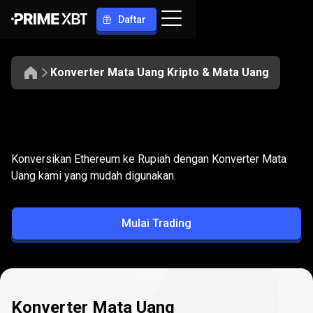
Daftar
Konverter Mata Uang Kripto & Mata Uang
Konversikan
ETH
Konversikan
ETH
ke
IDR
Konversikan Ethereum ke Rupiah dengan Konverter Mata
ke
Uang kami yang mudah digunakan.
IDR
Mulai Trading
Konverter Mata Uang