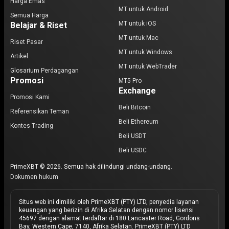
Harga Emas
MT untuk Android
Semua Harga
MT untuk iOS
Belajar & Riset
MT untuk Mac
Riset Pasar
MT untuk Windows
Artikel
MT untuk WebTrader
Glosarium Perdagangan
Promosi
MT5 Pro
Exchange
Promosi Kami
Beli Bitcoin
Referensikan Teman
Beli Ethereum
Kontes Trading
Beli USDT
Beli USDC
PrimeXBT © 2026. Semua hak dilindungi undang-undang.
Dokumen hukum
Situs web ini dimiliki oleh PrimeXBT (PTY) LTD, penyedia layanan
keuangan yang berizin di Afrika Selatan dengan nomor lisensi
45697 dengan alamat terdaftar di 180 Lancaster Road, Gordons
Bay, Western Cape, 7140, Afrika Selatan. PrimeXBT (PTY) LTD