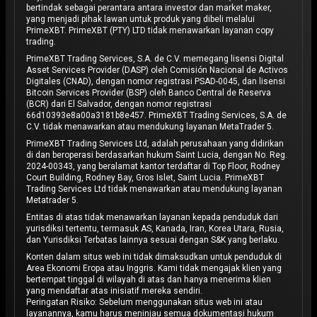
bertindak sebagai perantara antara investor dan market maker,
yang menjadi pihak lawan untuk produk yang dibeli melalui
PrimeXBT. PrimeXBT (PTY) LTD tidak menawarkan layanan copy
trading.
PrimeXBT Trading Services, S.A. de C.V. memegang lisensi Digital
Asset Services Provider (DASP) oleh Comisión Nacional de Activos
Digitales (CNAD), dengan nomor registrasi PSAD-0045, dan lisensi
Bitcoin Services Provider (BSP) oleh Banco Central de Reserva
(BCR) dari El Salvador, dengan nomor registrasi
66d10393e8a00a3181b8e457. PrimeXBT Trading Services, S.A. de
C.V. tidak menawarkan atau mendukung layanan MetaTrader 5.
PrimeXBT Trading Services Ltd, adalah perusahaan yang didirikan
di dan beroperasi berdasarkan hukum Saint Lucia, dengan No. Reg.
2024-00343, yang beralamat kantor terdaftar di Top Floor, Rodney
Court Building, Rodney Bay, Gros Islet, Saint Lucia. PrimeXBT
Trading Services Ltd tidak menawarkan atau mendukung layanan
Metatrader 5.
Entitas di atas tidak menawarkan layanan kepada penduduk dari
yurisdiksi tertentu, termasuk AS, Kanada, Iran, Korea Utara, Rusia,
dan Yurisdiksi Terbatas lainnya sesuai dengan S&K yang berlaku.
Konten dalam situs web ini tidak dimaksudkan untuk penduduk di
Area Ekonomi Eropa atau Inggris. Kami tidak mengajak klien yang
bertempat tinggal di wilayah di atas dan hanya menerima klien
yang mendaftar atas inisiatif mereka sendiri.
Peringatan Risiko: Sebelum menggunakan situs web ini atau
layanannya, kamu harus meninjau semua dokumentasi hukum