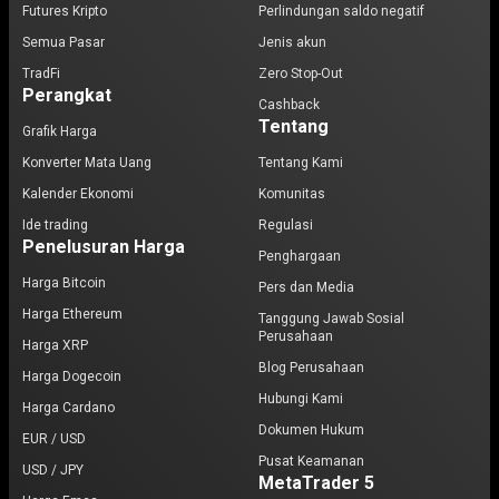
Futures Kripto
Perlindungan saldo negatif
Semua Pasar
Jenis akun
TradFi
Zero Stop-Out
Perangkat
Cashback
Tentang
Grafik Harga
Konverter Mata Uang
Tentang Kami
Kalender Ekonomi
Komunitas
Ide trading
Regulasi
Penelusuran Harga
Penghargaan
Harga Bitcoin
Pers dan Media
Harga Ethereum
Tanggung Jawab Sosial
Perusahaan
Harga XRP
Blog Perusahaan
Harga Dogecoin
Hubungi Kami
Harga Cardano
Dokumen Hukum
EUR / USD
Pusat Keamanan
USD / JPY
MetaTrader 5