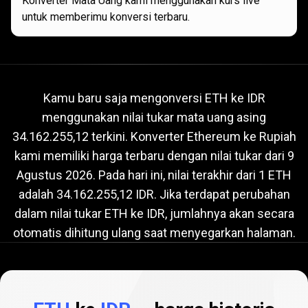
Konverter Mata Uang kami menggunakan kurs live
untuk memberimu konversi terbaru.
Nilai
tukar
Nilai
tukar
ETH
ke
IDR
saat
ini
Kamu baru saja mengonversi ETH ke IDR
menggunakan nilai tukar mata uang asing
ETH
34.162.255,12 terkini. Konverter Ethereum ke Rupiah
ke
kami memiliki harga terbaru dengan nilai tukar dari
9
IDR
Agustus 2026
. Pada hari ini, nilai terakhir dari 1 ETH
adalah 34.162.255,12 IDR. Jika terdapat perubahan
saat
dalam nilai tukar ETH ke IDR, jumlahnya akan secara
ini
otomatis dihitung ulang saat menyegarkan halaman.