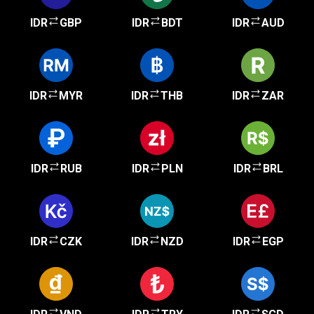
IDR
GBP
IDR
BDT
IDR
AUD
IDR
MYR
IDR
THB
IDR
ZAR
IDR
RUB
IDR
PLN
IDR
BRL
IDR
CZK
IDR
NZD
IDR
EGP