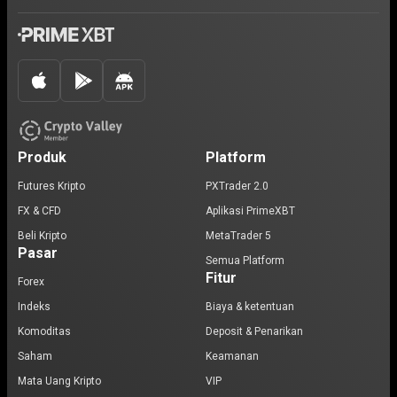
Produk
Platform
Futures Kripto
PXTrader 2.0
FX & CFD
Aplikasi PrimeXBT
Beli Kripto
MetaTrader 5
Pasar
Semua Platform
Fitur
Forex
Indeks
Biaya & ketentuan
Komoditas
Deposit & Penarikan
Saham
Keamanan
Mata Uang Kripto
VIP