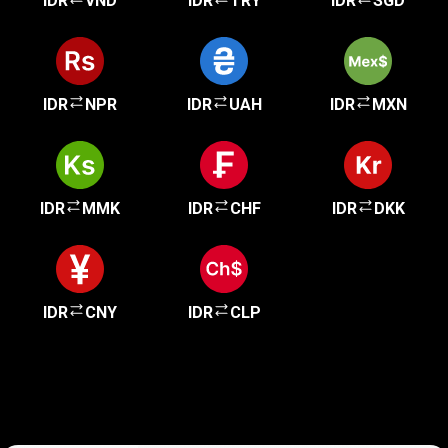
IDR
VND
IDR
TRY
IDR
SGD
IDR
NPR
IDR
UAH
IDR
MXN
IDR
MMK
IDR
CHF
IDR
DKK
IDR
CNY
IDR
CLP