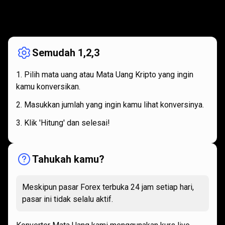
Bagaimana
cara
Bagaimana
cara
kerjanya
kerjanya
Semudah 1,2,3
Pilih mata uang atau Mata Uang Kripto yang ingin
kamu konversikan.
Masukkan jumlah yang ingin kamu lihat konversinya.
Klik 'Hitung' dan selesai!
Tahukah kamu?
Meskipun pasar Forex terbuka 24 jam setiap hari,
pasar ini tidak selalu aktif.