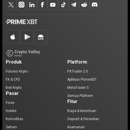
Produk
Platform
Futures Kripto
PXTrader 2.0
FX & CFD
Aplikasi PrimeXBT
Beli Kripto
MetaTrader 5
Pasar
Semua Platform
Fitur
Forex
Indeks
Biaya & ketentuan
Komoditas
Deposit & Penarikan
Saham
Keamanan