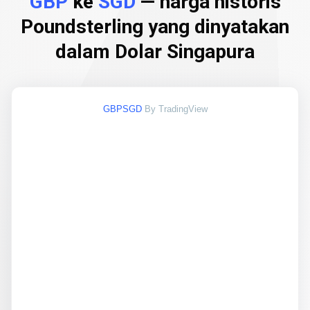
GBP
ke
SGD
— harga historis
Poundsterling yang dinyatakan
dalam Dolar Singapura
GBPSGD
By TradingView