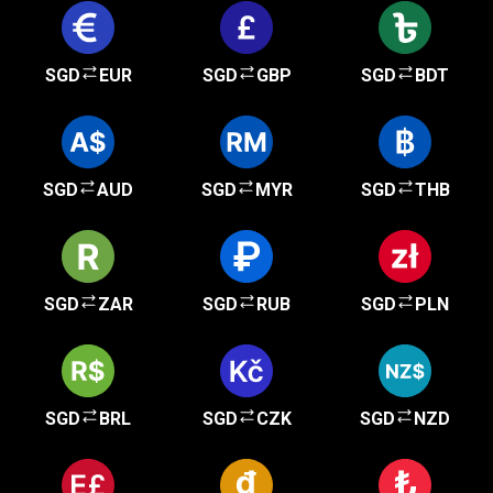
SGD
EUR
SGD
GBP
SGD
BDT
SGD
AUD
SGD
MYR
SGD
THB
SGD
ZAR
SGD
RUB
SGD
PLN
SGD
BRL
SGD
CZK
SGD
NZD