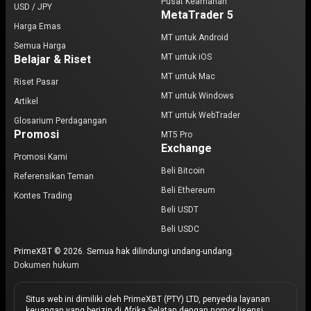
Pusat Keamanan
USD / JPY
MetaTrader 5
Harga Emas
MT untuk Android
Semua Harga
MT untuk iOS
Belajar & Riset
MT untuk Mac
Riset Pasar
MT untuk Windows
Artikel
MT untuk WebTrader
Glosarium Perdagangan
Promosi
MT5 Pro
Exchange
Promosi Kami
Beli Bitcoin
Referensikan Teman
Beli Ethereum
Kontes Trading
Beli USDT
Beli USDC
PrimeXBT © 2026. Semua hak dilindungi undang-undang.
Dokumen hukum
Situs web ini dimiliki oleh PrimeXBT (PTY) LTD, penyedia layanan
keuangan yang berizin di Afrika Selatan dengan nomor lisensi