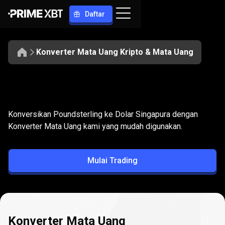
Daftar
Konverter Mata Uang Kripto & Mata Uang
Konversikan
GBP
Konversikan
GBP
ke
SGD
Konversikan Poundsterling ke Dolar Singapura dengan
ke
Konverter Mata Uang kami yang mudah digunakan.
SGD
Mulai Trading
Konverter Mata Uang