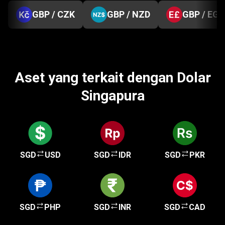
GBP / CZK
GBP / NZD
GBP / EGP
Aset yang terkait dengan Dolar
Singapura
SGD
USD
SGD
IDR
SGD
PKR
SGD
PHP
SGD
INR
SGD
CAD