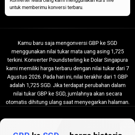
Konverter Mata Uang kami menggunakan kurs live
untuk memberimu konversi terbaru.
Nilai
tukar
Nilai
tukar
GBP
ke
SGD
saat
ini
Kamu baru saja mengonversi GBP ke SGD
menggunakan nilai tukar mata uang asing 1,725
GBP
terkini. Konverter Poundsterling ke Dolar Singapura
ke
kami memiliki harga terbaru dengan nilai tukar dari
7
SGD
Agustus 2026
. Pada hari ini, nilai terakhir dari 1 GBP
adalah 1,725 SGD. Jika terdapat perubahan dalam
saat
nilai tukar GBP ke SGD, jumlahnya akan secara
ini
otomatis dihitung ulang saat menyegarkan halaman.