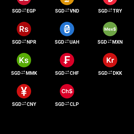
SGD
EGP
SGD
VND
SGD
TRY
SGD
NPR
SGD
UAH
SGD
MXN
SGD
MMK
SGD
CHF
SGD
DKK
SGD
CNY
SGD
CLP