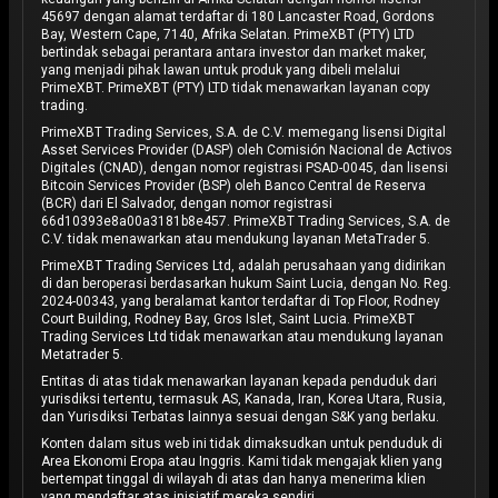
45697 dengan alamat terdaftar di 180 Lancaster Road, Gordons
Bay, Western Cape, 7140, Afrika Selatan. PrimeXBT (PTY) LTD
bertindak sebagai perantara antara investor dan market maker,
yang menjadi pihak lawan untuk produk yang dibeli melalui
PrimeXBT. PrimeXBT (PTY) LTD tidak menawarkan layanan copy
trading.
PrimeXBT Trading Services, S.A. de C.V. memegang lisensi Digital
Asset Services Provider (DASP) oleh Comisión Nacional de Activos
Digitales (CNAD), dengan nomor registrasi PSAD-0045, dan lisensi
Bitcoin Services Provider (BSP) oleh Banco Central de Reserva
(BCR) dari El Salvador, dengan nomor registrasi
66d10393e8a00a3181b8e457. PrimeXBT Trading Services, S.A. de
C.V. tidak menawarkan atau mendukung layanan MetaTrader 5.
PrimeXBT Trading Services Ltd, adalah perusahaan yang didirikan
di dan beroperasi berdasarkan hukum Saint Lucia, dengan No. Reg.
2024-00343, yang beralamat kantor terdaftar di Top Floor, Rodney
Court Building, Rodney Bay, Gros Islet, Saint Lucia. PrimeXBT
Trading Services Ltd tidak menawarkan atau mendukung layanan
Metatrader 5.
Entitas di atas tidak menawarkan layanan kepada penduduk dari
yurisdiksi tertentu, termasuk AS, Kanada, Iran, Korea Utara, Rusia,
dan Yurisdiksi Terbatas lainnya sesuai dengan S&K yang berlaku.
Konten dalam situs web ini tidak dimaksudkan untuk penduduk di
Area Ekonomi Eropa atau Inggris. Kami tidak mengajak klien yang
bertempat tinggal di wilayah di atas dan hanya menerima klien
yang mendaftar atas inisiatif mereka sendiri.