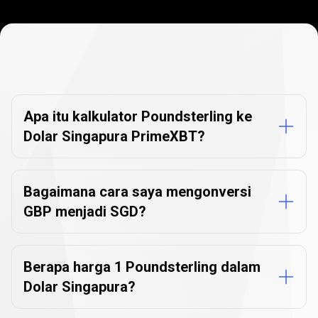
FAQ
Konverter
FAQ
Konverter
Mata
Uang
Mata
Apa itu kalkulator Poundsterling ke
Dolar Singapura PrimeXBT?
Uang
Bagaimana cara saya mengonversi
GBP menjadi SGD?
Berapa harga 1 Poundsterling dalam
Dolar Singapura?