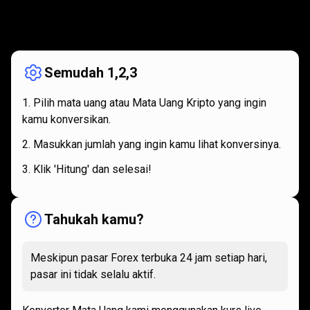
Bagaimana
cara
Bagaimana
cara
kerjanya
kerjanya
Semudah 1,2,3
Pilih mata uang atau Mata Uang Kripto yang ingin
kamu konversikan.
Masukkan jumlah yang ingin kamu lihat konversinya.
Klik 'Hitung' dan selesai!
Tahukah kamu?
Meskipun pasar Forex terbuka 24 jam setiap hari,
pasar ini tidak selalu aktif.