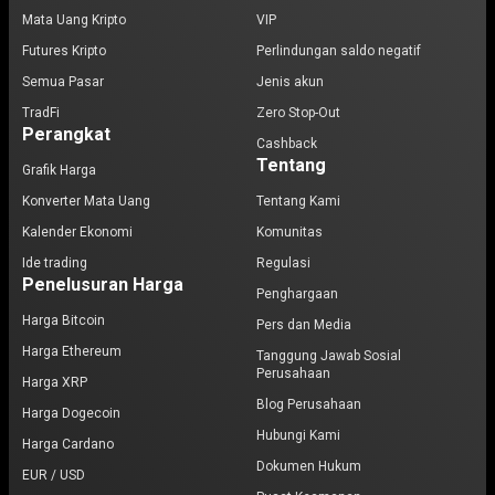
Mata Uang Kripto
VIP
Futures Kripto
Perlindungan saldo negatif
Semua Pasar
Jenis akun
TradFi
Zero Stop-Out
Perangkat
Cashback
Tentang
Grafik Harga
Konverter Mata Uang
Tentang Kami
Kalender Ekonomi
Komunitas
Ide trading
Regulasi
Penelusuran Harga
Penghargaan
Harga Bitcoin
Pers dan Media
Harga Ethereum
Tanggung Jawab Sosial
Perusahaan
Harga XRP
Blog Perusahaan
Harga Dogecoin
Hubungi Kami
Harga Cardano
Dokumen Hukum
EUR / USD